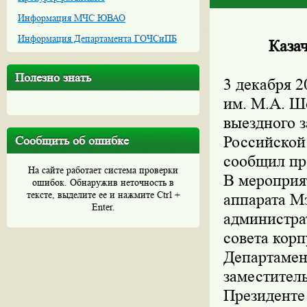
Информация МЧС ЮВАО
Информация Департамента ГОЧСиПБ
Казач
Полезно знать
3 декабря 2
им. М.А. Ш
выездного 
Российской
Сообщить об ошибке
сообщил пр
На сайте работает система проверки
В мероприя
ошибок. Обнаружив неточность в
тексте, выделите ее и нажмите Ctrl +
аппарата М
Enter.
администра
совета корп
Департамен
заместител
Президенте