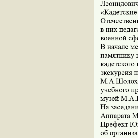
Леонидович
«Кадетские 
Отечествен
в них педаг
военной сф
В начале м
памятнику 
кадетского 
экскурсия 
М.А.Шолохо
учебного пр
музей М.А.
На заседан
Аппарата М
Префект Юг
об организ