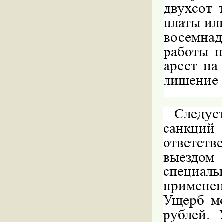
двухсот 
платы ил
восемна
работы н
арест на
лишение 
Следуе
санкций
ответст
выезд
специа
применен
Ущерб мо
рублей. 