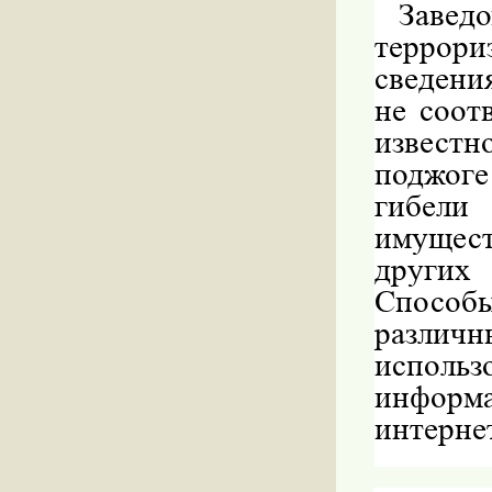
Заве
террор
сведени
не соот
известн
поджоге
гибели
имущес
других
Способ
разли
испол
информа
интернет