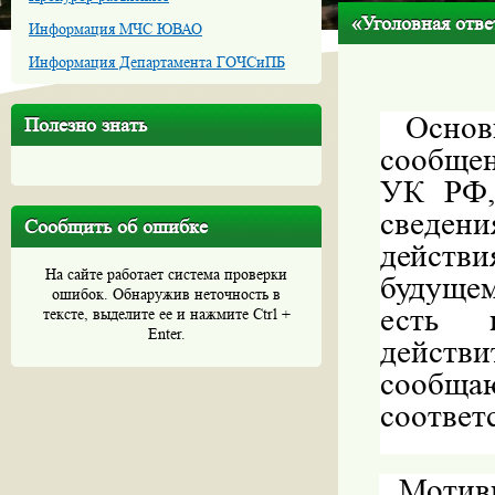
«Уголовная отве
Информация МЧС ЮВАО
Информация Департамента ГОЧСиПБ
Осно
Полезно знать
сообщен
УК РФ,
сведе
Сообщить об ошибке
действ
На сайте работает система проверки
будуще
ошибок. Обнаружив неточность в
есть 
тексте, выделите ее и нажмите Ctrl +
Enter.
дейст
сообщаю
соответ
Мотив