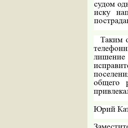
судом
од
иску на
пострада
Таким 
телефон
лишение
исправи
поселен
общего 
привлека
Юрий Ка
Заместит