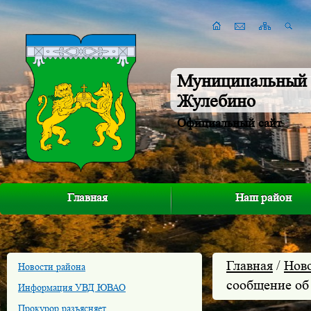
Муниципальный 
Жулебино
Официальный сайт
Главная
Наш район
Главная
/
Нов
Новости района
сообщение об
Информация УВД ЮВАО
Прокурор разъясняет