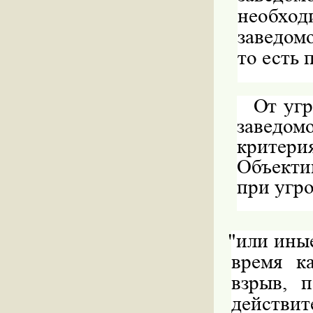
необход
заведом
то есть 
От угр
заведо
критер
Объекти
при угро
"
или иные
время к
взрыв, 
действит