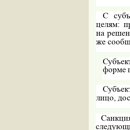
С субъ
целям: п
на решен
же сообщ
Субъек
форме 
Субъек
лицо, до
Санкци
следующи