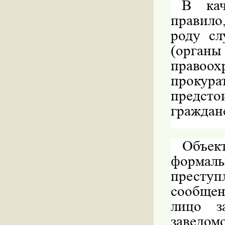
В кач
правило
роду сл
(орга
правоо
прокура
предсто
граждан
Объек
форма
престу
сообщен
лицо з
заведом