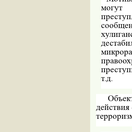
могут 
преступ
сообщ
хулиг
деста
микрор
правоо
преступ
т.д.
Объек
действия 
террориз