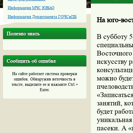
Информация МЧС ЮВАО
Информация Департамента ГОЧСиПБ
На юго-вос
Полезно знать
В субботу 
специальны
Восточного
искусству 
Сообщить об ошибке
консультац
На сайте работает система проверки
можно буде
ошибок. Обнаружив неточность в
тексте, выделите ее и нажмите Ctrl +
пчеловодств
Enter.
«Записатьс
занятий, к
будет работ
уникальная
пасеки. А 