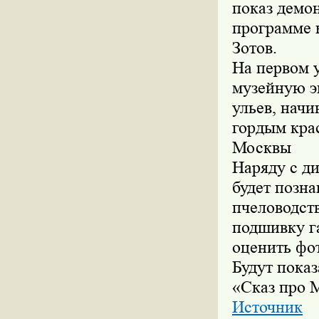
показ демон
программе 
Зотов.
На первом 
музейную э
ульев, начи
гордым кра
Москвы
Наряду с д
будет позн
пчеловодств
подшивку г
оценить фо
Будут пока
«Сказ про 
Источник