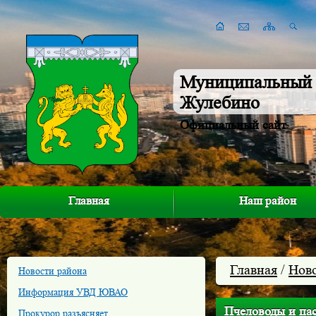
Муниципальный 
Жулебино
Официальный сайт
Главная
Наш район
Главная
/
Нов
Новости района
Информация УВД ЮВАО
Пчеловоды и п
Прокурор разъясняет