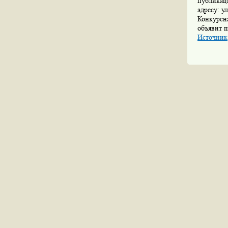
публикац
адресу: у
Конкурсн
объявит п
Источник