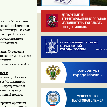
ситета Управления,
массовой информации
ениннику». За свои
пьютеру. Префект
Государственном
иципального
раны. Освещение
озволит узнать о его
сновных
 также интересной и
ных и
вления»; «Лучшая
ете Управления»;
 Государственном
ей по следующим
ативный подход,
 передать оригинал