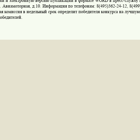
ии и электронную версию публикации в формате WORD в пресс-службу
л. Авиамоторная, д.10. Информация по телефонам: 8(495)362-24-12, 8(499
ая комиссия в недельный срок определит победителя конкурса на лучшу
обедителей.