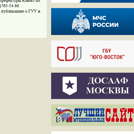
 префектуры ЮВАО по
)763-54-86.
ю публикацию о ГУУ и