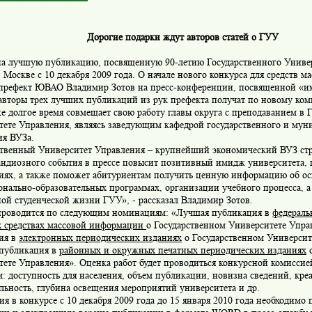
Дорогие подарки ждут авторов статей о ГУУ
на лучшую публикацию, посвященную 90-летию Государственного Универ
в Москве с 10 декабря 2009 года. О начале нового конкурса для средств 
префект ЮВАО Владимир Зотов на пресс-конференции, посвященной «им
 авторы трех лучших публикаций из рук префекта получат по новому ком
 долгое время совмещает свою работу главы округа с преподаванием в 
тете Управления, являясь заведующим кафедрой государственного и мун
ия ВУЗа.
ственный Университет Управления – крупнейший экономический ВУЗ ст
андиозного события в прессе повысит позитивный имидж университета, п
иях, а также поможет абитуриентам получить ценную информацию об о
нально-образовательных программах, организации учебного процесса, а
ой студенческой жизни ГУУ», - рассказал Владимир Зотов.
проводится по следующим номинациям: «Лучшая публикация в
федераль
х средствах массовой информации
о Государственном Университете Упра
ия в
электронных периодических изданиях
о Государственном Университ
публикация в
районных и окружных печатных периодических изданиях
о
тете Управления». Оценка работ будет проводиться конкурсной комисси
: доступность для населения, объем публикации, новизна сведений, кре
льность, глубина освещения мероприятий университета и др.
ия в конкурсе с 10 декабря 2009 года до 15 января 2010 года необходимо