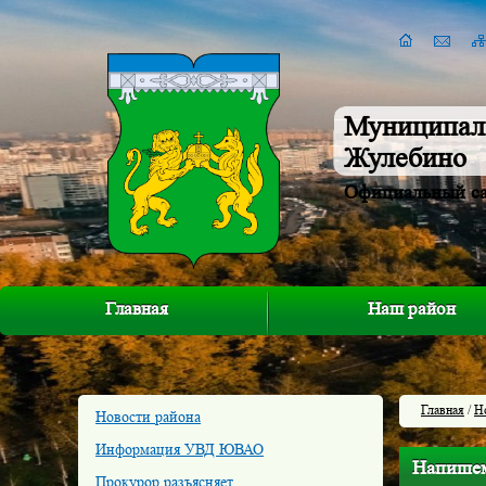
Муниципал
Жулебино
Официальный с
Главная
Наш район
Главная
/
Н
Новости района
Информация УВД ЮВАО
Напишем
Прокурор разъясняет