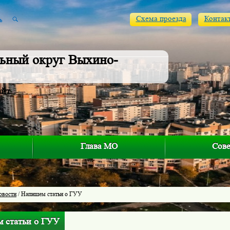
Схема проезда
Контак
ьный округ Выхино-
айт
Глава МО
Сове
овости
/ Напишем статьи о ГУУ
 статьи о ГУУ