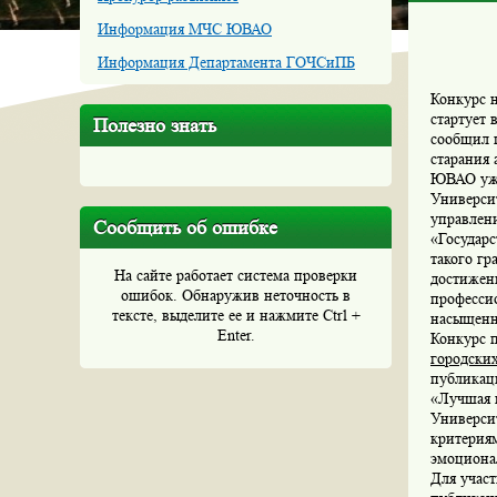
Информация МЧС ЮВАО
Информация Департамента ГОЧСиПБ
Конкурс 
стартует 
Полезно знать
сообщил 
старания
ЮВАО уже
Универси
управлен
Сообщить об ошибке
«Государ
такого гр
На сайте работает система проверки
достижен
ошибок. Обнаружив неточность в
профессио
тексте, выделите ее и нажмите Ctrl +
насыщенн
Enter.
Конкурс 
городски
публикац
«Лучшая 
Универси
критериям
эмоциона
Для участ