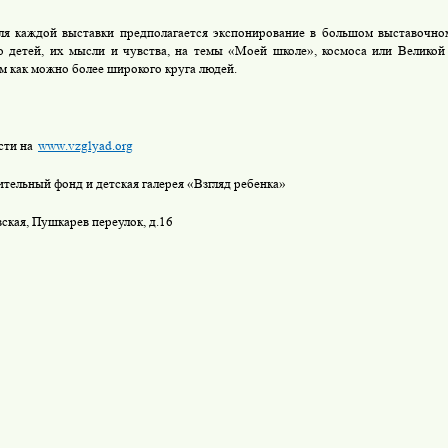
ля каждой выставки предполагается экспонирование в большом выставочно
о детей, их мысли и чувства, на темы «Моей школе», космоса или Велико
м как можно более широкого круга людей.
ти на
www
.
vzglyad
.
org
ительный фонд и детская галерея «Взгляд ребенка»
ская, Пушкарев переулок, д.16