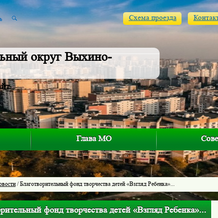
Схема проезда
Контак
ьный округ Выхино-
айт
Глава МО
Сове
овости
/ Благотворительный фонд творчества детей «Взгляд Ребенка»...
рительный фонд творчества детей «Взгляд Ребенка»...