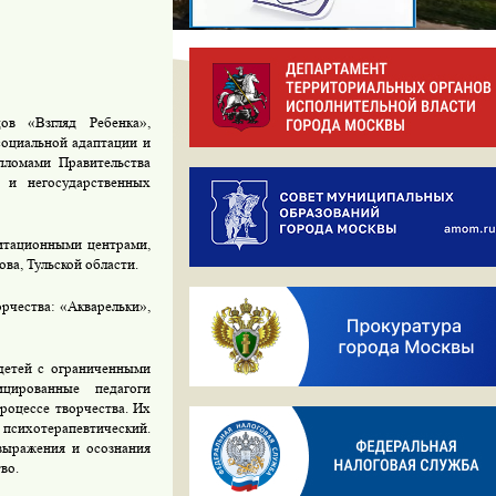
ов «Взгляд Ребенка»,
социальной адаптации и
пломами Правительства
 и негосударственных
литационными центрами,
ва, Тульской области.
рчества: «Акварельки»,
детей с ограниченными
ицированные педагоги
процессе творчества. Их
сихотерапевтический.
выражения и осознания
во.