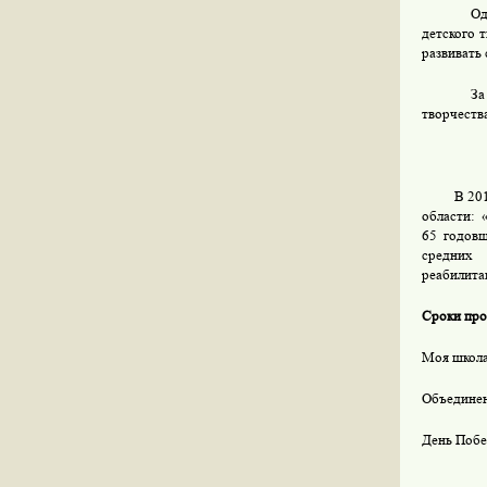
Од
детского 
развивать
За
творчества
В 20
области:
65 годовщ
средних 
реабилита
Сроки про
Моя школ
Объедине
День Поб