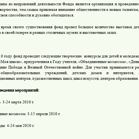
ним из направлений деятельности Фонда является организация и проведение
творчества, тем самым привлекая внимание общественности к новым талантам,
 свои способности и духовно обогащаться.
 время своего существования фонд провел большое количество выставок де
 в своей галерее и разных столичных музеях и выставочных залах.
10 году фонд проводит следующие творческие
конкурсы для детей и молоде
«Моя школа», приуроченная к Году учителя, «Объединенные космосом», «Ден
ине Победы в Великой Отечественной войне. Для участия принимаются р
общеобразовательных учреждений, детских домов и интернатов, 
ционных центров, художественных школ, школ искусств, центров образования.
ведения мероприятий:
а
3-24 марта
2010 г
.
нные космосом
3-15 апреля
2010 г
.
еды
4-24 мая
2010 г
.