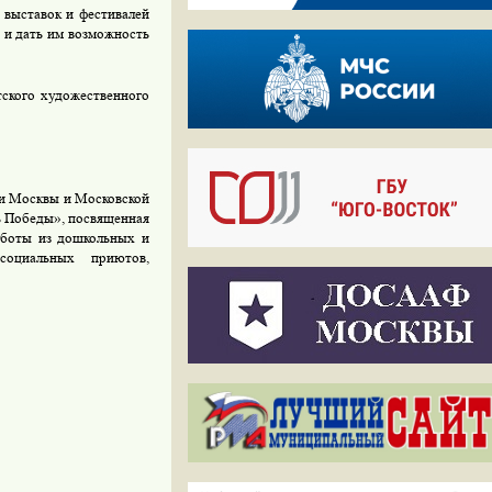
 выставок и фестивалей
 и дать им возможность
тского художественного
жи Москвы и Московской
ь Победы», посвященная
аботы из дошкольных и
социальных приютов,