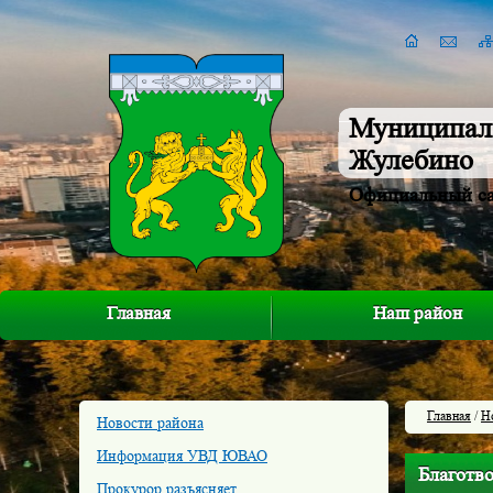
Муниципал
Жулебино
Официальный с
Главная
Наш район
Главная
/
Н
Новости района
Информация УВД ЮВАО
Благотво
Прокурор разъясняет