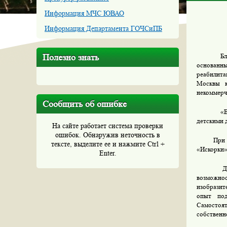
Информация МЧС ЮВАО
Информация Департамента ГОЧСиПБ
Полезно знать
Б
основанны
реабилита
Москвы к
некоммерч
Сообщить об ошибке
«В
детскими 
На сайте работает система проверки
ошибок. Обнаружив неточность в
При 
тексте, выделите ее и нажмите Ctrl +
«Искорки»
Enter.
Д
возможно
изобразит
опыт под
Самостоят
собственн