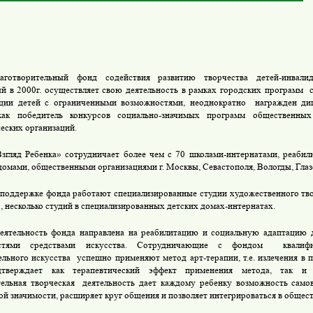
лаготворительный фонд содействия развитию творчества детей-инвалид
й в 2000г. осуществляет свою деятельность в рамках городских программ
ции детей с ограниченными возможностями, неоднократно
награжден ди
ак победитель конкурсов социально-значимых программ общественных
еских организаций.
згляд Ребенка» сотрудничает более чем с 70 школами-интернатами, реаби
домами, общественными организациями г. Москвы, Севастополя, Вологды, Глазо
поддержке фонда работают специализированные студии художественного тво
, несколько студий в специализированных детских домах-интернатах.
еятельность фонда направлена на реабилитацию и социальную адаптацию 
стями средствами искусства. Сотрудничающие с фондом
квалиф
ельного искусства
успешно применяют метод арт-терапии, т.е. излечения в 
тверждает как терапевтический эффект применения метода, так и п
ельная творческая
деятельность дает каждому ребенку возможность само
ой значимости, расширяет круг общения и позволяет интегрироваться в общест