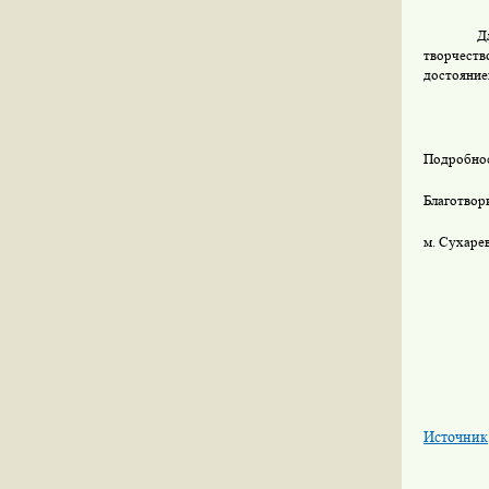
Д
творчеств
достояние
Подробнос
Благотвор
м. Сухарев
Источник