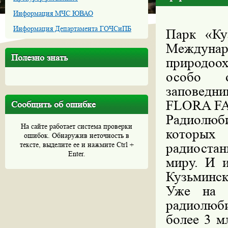
Информация МЧС ЮВАО
Информация Департамента ГОЧСиПБ
Парк «Ку
Междуна
Полезно знать
природоо
особо о
заповедн
FLORA F
Сообщить об ошибке
Радиолюб
На сайте работает система проверки
которых
ошибок. Обнаружив неточность в
тексте, выделите ее и нажмите Ctrl +
радиостан
Enter.
миру. И и
Кузьминск
Уже на п
радиолюби
более 3 м