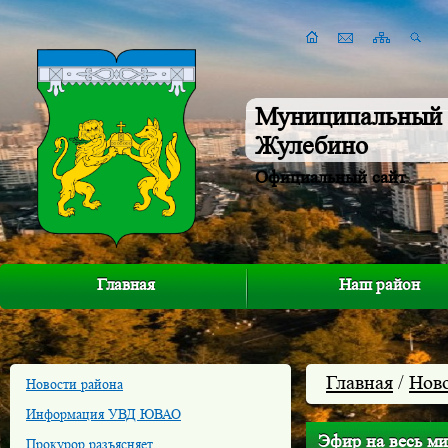
Муниципальный 
Жулебино
Официальный сайт
Главная
Наш район
Главная
/
Нов
Новости района
Информация УВД ЮВАО
Эфир на весь ми
Прокурор разъясняет