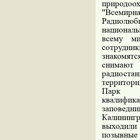
природоох
"Всемирна
Радиолюб
национал
всему ми
сотрудн
знакомятс
снимают 
радиост
территори
Парк К
квалифи
заповедн
Калинингр
выходили
позывные