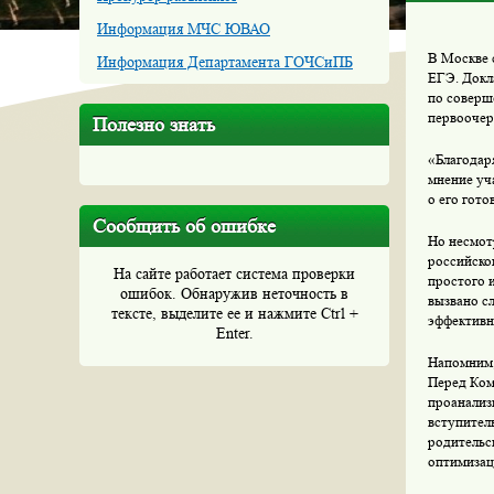
Информация МЧС ЮВАО
В Москве 
Информация Департамента ГОЧСиПБ
ЕГЭ. Докла
по соверш
первоочер
Полезно знать
«Благодар
мнение уч
о его гот
Сообщить об ошибке
Но несмот
российско
На сайте работает система проверки
простого 
ошибок. Обнаружив неточность в
вызвано с
тексте, выделите ее и нажмите Ctrl +
эффективн
Enter.
Напомним,
Перед Ком
проанализ
вступител
родительс
оптимизац