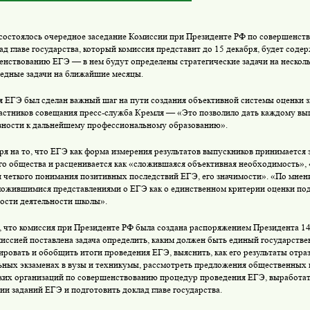
состоялось очередное заседание Комиссии при Президенте РФ по совершенст
д главе государства, который комиссия представит до 15 декабря, будет соде
енствованию ЕГЭ — в нем будут определены стратегические задачи на несколь
едные задачи на ближайшие месяцы.
я ЕГЭ был сделан важный шаг на пути создания объективной системы оценки
астников совещания пресс-служба Кремля — «Это позволило дать каждому вы
овности к дальнейшему профессиональному образованию».
ря на то, что ЕГЭ как форма измерения результатов выпускников принимается
го общества и расценивается как «сложившаяся объективная необходимость», 
и четкого понимания позитивных последствий ЕГЭ, его значимости». «По мнен
ложившимися представлениями о ЕГЭ как о единственном критерии оценки по
ости деятельности школы».
 что комиссия при Президенте РФ была создана распоряжением Президента 14 
иссией поставлена задача определить, каким должен быть единый государств
ировать и обобщить итоги проведения ЕГЭ, выяснить, как его результаты отра
ьных экзаменах в вузы и техникумы, рассмотреть предложения общественных
ких организаций по совершенствованию процедур проведения ЕГЭ, выработат
ии заданий ЕГЭ и подготовить доклад главе государства.