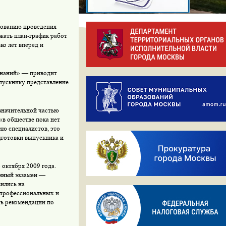
вованию проведения
ржать план-график работ
ко лет вперед и
 знаний» — приводит
пускнику представление
 значительной частью
«в обществе пока нет
ию специалистов, это
дготовки выпускника и
октября 2009 года.
енный экзамен —
зились на
 профессиональных и
ь рекомендации по