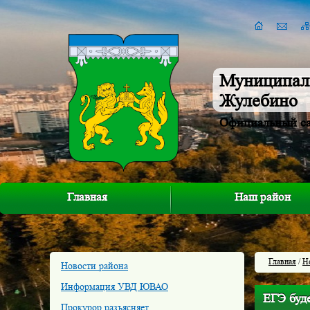
Муниципал
Жулебино
Официальный с
Главная
Наш район
Главная
/
Н
Новости района
Информация УВД ЮВАО
ЕГЭ буд
Прокурор разъясняет