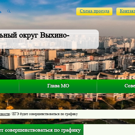
Схема проезда
Контак
ьный округ Выхино-
айт
Глава МО
Сове
овости
/ ЕГЭ будет совершенствоваться по графику
ет совершенствоваться по графику