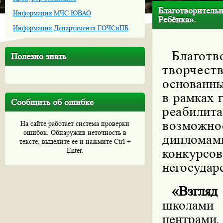
Благотворительн
Информация МЧС ЮВАО
Ребёнка».
Информация Департамента ГОЧСиПБ
Благот
Полезно знать
творчес
основанны
в рамках 
Сообщить об ошибке
реабил
возможн
На сайте работает система проверки
ошибок. Обнаружив неточность в
диплома
тексте, выделите ее и нажмите Ctrl +
конкур
Enter.
негосудар
«Взгляд
школами
центрам