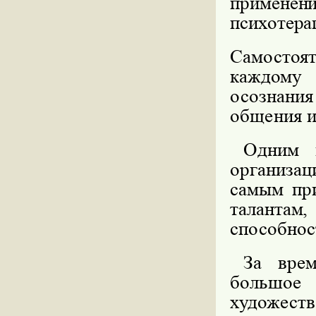
прим
психотера
Самостоя
каждому 
осознани
общения и
Одним
организац
самым пр
талантам
способнос
За
вре
большое
художеств