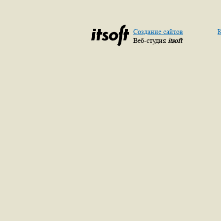
Создание сайтов
К
Веб-студия
itsoft