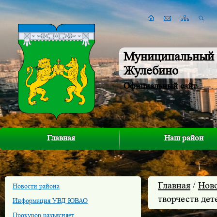
Муниципальный 
Жулебино
Официальный сайт
Главная
Наш район
Главная
/
Нов
Новости района
творчеств дет
Информация УВД ЮВАО
Прокурор разъясняет