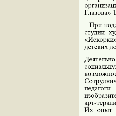
организа
Глазова»
Т
При под
студии ху
«Искорки»
детских д
Деятельн
социальну
возмож
Сотрудн
педагоги
изобразит
арт-терапи
Их опыт 