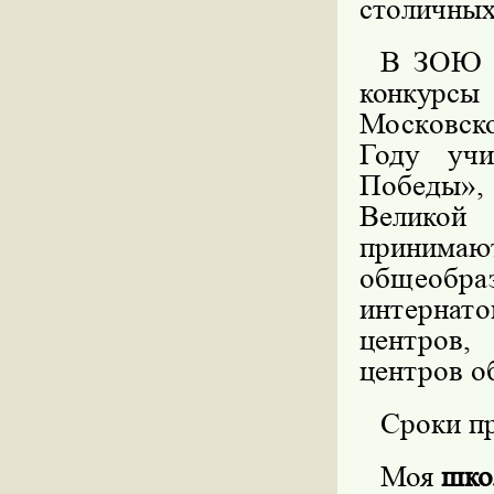
столичных
В ЗОЮ г
конкурсы
Московск
Году учи
Победы»
Великой
принима
общеобра
интернат
центров,
центров
о
Сроки п
Моя
шко