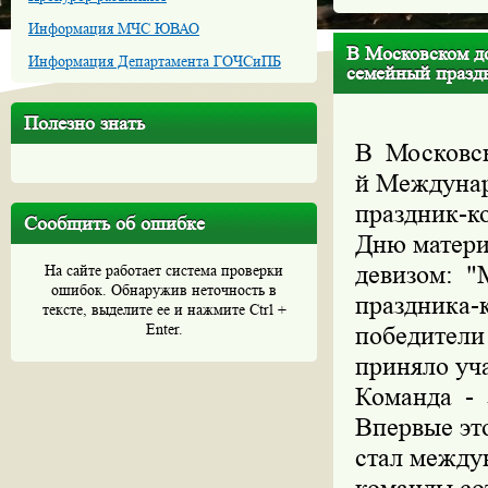
Информация МЧС ЮВАО
В Московском д
Информация Департамента ГОЧСиПБ
семейный праздн
Полезно знать
В Московск
й Междуна
праздник-к
Сообщить об ошибке
Дню матери
девизом: "
На сайте работает система проверки
ошибок. Обнаружив неточность в
праздника-
тексте, выделите ее и нажмите Ctrl +
Enter.
победители
приняло уча
Команда - э
Впервые эт
стал между