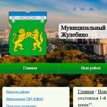
Муниципальный 
Жулебино
Официальный сайт
Главная
Наш район
Главная
/
Нов
Новости района
состоялся 1-
Информация УВД ЮВАО
мама!".
Прокурор разъясняет