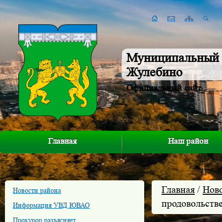
Муниципальный 
Жулебино
Официальный сайт
Главная
Наш район
Главная
/
Нов
Новости района
продовольств
Информация УВД ЮВАО
Прокурор разъясняет