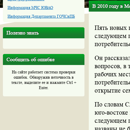
В 2010 году в М
Информация МЧС ЮВАО
Информация Департамента ГОЧСиПБ
Пять новых 
Полезно знать
следующем г
потребитель
Он рассказа
Сообщить об ошибке
вопросов, в
На сайте работает система проверки
рабочих мес
ошибок. Обнаружив неточность в
потребитель
тексте, выделите ее и нажмите Ctrl +
Enter.
открытие се
По словам С
юго-востоке
следующем г
названы не 