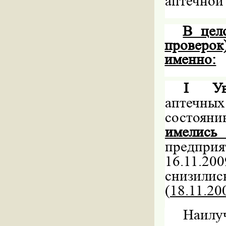
аптечной 
В цел
проверо
именно:
I
У
аптечных
состояни
имелис
предприя
16.11.20
снизилис
(
18.11.20
Наил