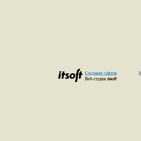
Создание сайтов
К
Веб-студия
itsoft