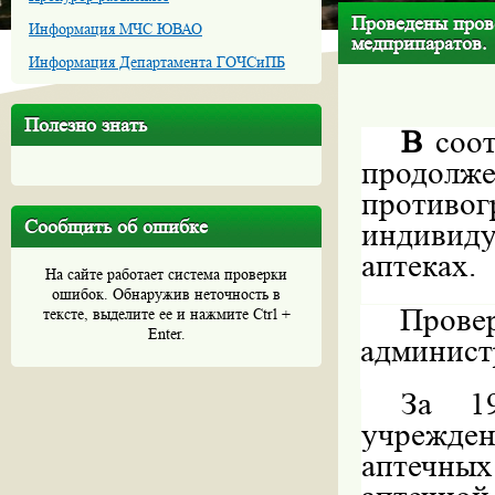
Проведены пров
Информация МЧС ЮВАО
медприпаратов.
Информация Департамента ГОЧСиПБ
Полезно знать
В
соо
продо
противо
Сообщить об ошибке
индивиду
аптеках.
На сайте работает система проверки
ошибок. Обнаружив неточность в
Прове
тексте, выделите ее и нажмите Ctrl +
Enter.
админист
За 19
учрежде
аптечных