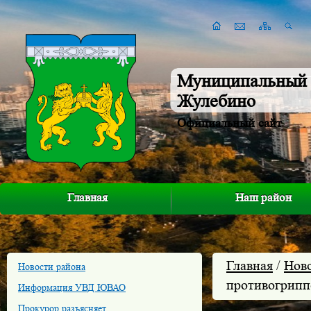
Муниципальный 
Жулебино
Официальный сайт
Главная
Наш район
Главная
/
Нов
Новости района
противогрипп
Информация УВД ЮВАО
Прокурор разъясняет