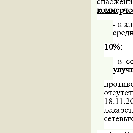
снабжен
коммерче
-
в а
сред
10%;
-
в
с
улуч
против
отсутс
18.11.
лекарс
сетевых