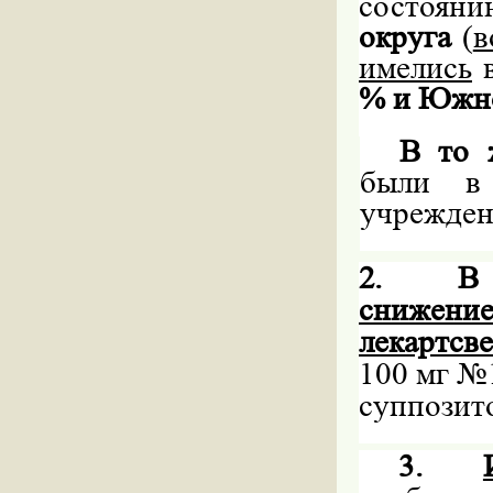
состоя
округа
(
в
имелись
в
% и Южно
В то 
были в
учрежден
2.
В
снижени
лекартсв
100 мг №
суппозит
3.