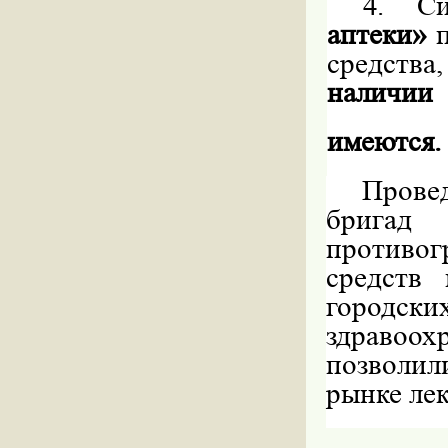
4.
С
аптеки»
средства,
наличии
имеются.
Пров
брига
противог
средств
городск
здравоо
позволил
рынке ле