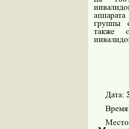
инвалидо
аппарат
группы 
также
инвалидов
Дата:
Время
Мест