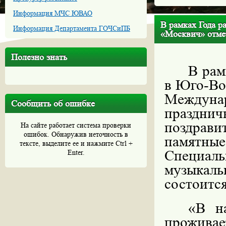
Информация МЧС ЮВАО
В рамках Года р
Информация Департамента ГОЧСиПБ
«Москвич» отме
Полезно знать
В рам
в Юго-Во
Междун
Сообщить об ошибке
праздни
поздрав
На сайте работает система проверки
ошибок. Обнаружив неточность в
памятны
тексте, выделите ее и нажмите Ctrl +
Специал
Enter.
музыкал
состоитс
«В н
прожив