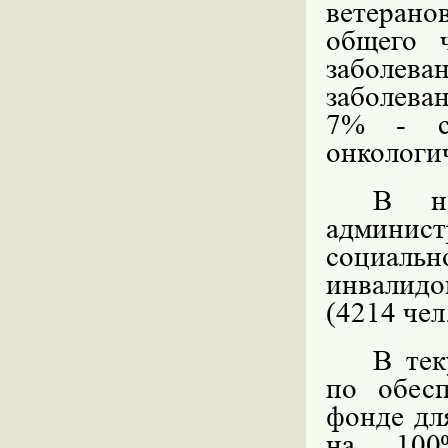
ветеранов
общего 
заболева
заболева
7% - с 
онкологи
В на
админис
социаль
инвалидо
(4214 чел.
В тек
по
обес
фонде дл
на 100