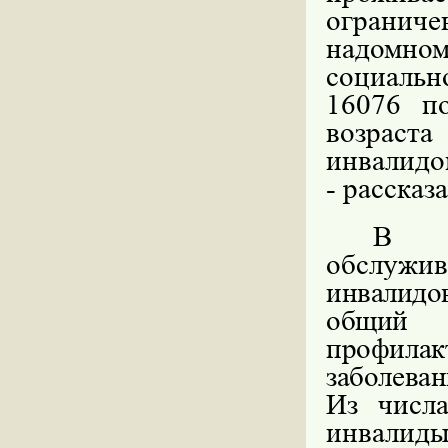
огранич
надомн
социаль
16076 п
возраст
инвалидо
- расска
В 
обслуж
инвалид
общий у
профил
заболеван
Из числ
инвалид