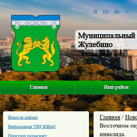
Муниципальный 
Жулебино
Официальный сайт
Главная
Наш район
Главная
/
Нов
Новости района
Восточном ок
Информация УВД ЮВАО
инвалида.
Прокурор разъясняет