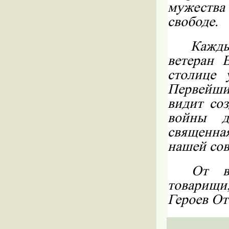
мужества
свободе.
Кажды
ветеран 
столице 
Первейши
видит со
войны д
священна
нашей сов
От в
товарищи
Героев От