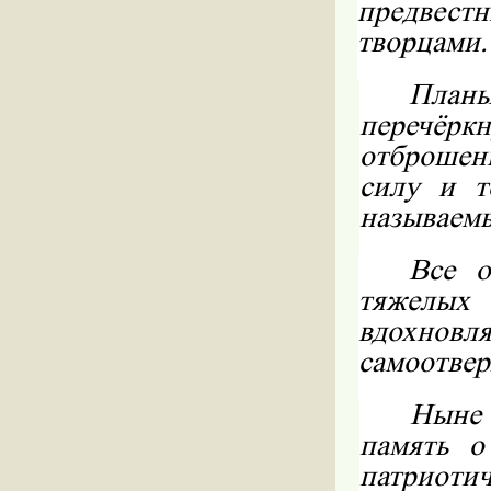
предвес
творцами.
План
перечёр
отброшены
силу и т
называемы
Все о
тяжелых
вдохно
самоотвер
Ныне 
память о
патриот