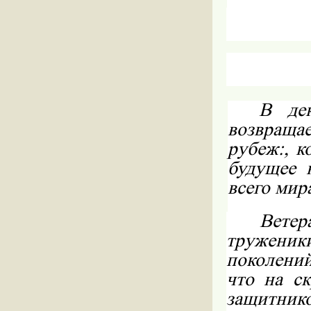
В де
возвращае
рубеж:, к
будущее 
всего мир
Вете
тружени
поколений
что на с
защитник