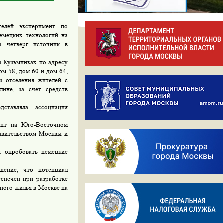
елей эксперимент по
емецких технологий на
в четверг источник в
 Кузьминках по адресу
ом 58, дом 60 и дом 64,
з отселения жителей с
лине, за счет средств
ставляла ассоциация
онт на Юго-Восточном
авительством Москвы и
и опробовать немецкие
ение, что потенциал
спечен при разработке
ного жилья в Москве на