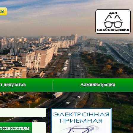
ты
т депутатов
Администрация
 технологиям