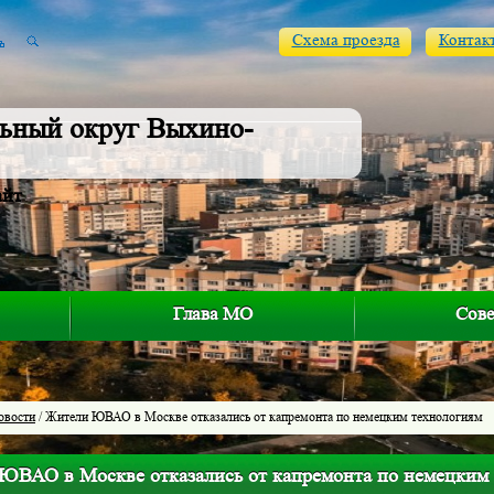
Схема проезда
Контак
ьный округ Выхино-
айт
Глава МО
Сове
овости
/ Жители ЮВАО в Москве отказались от капремонта по немецким технологиям
ЮВАО в Москве отказались от капремонта по немецким