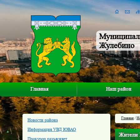
Муниципал
Жулебино
Официальный с
Главная
Наш район
Главная
/
Н
Новости района
Информация УВД ЮВАО
Жители 
Прокурор разъясняет