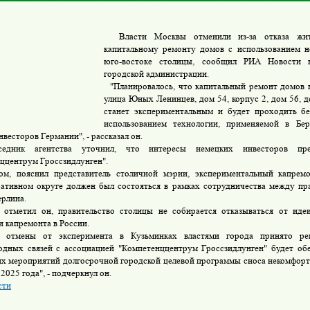
Власти Москвы отменили из-за отказа жит
капитальному ремонту домов с использованием н
юго-востоке столицы, сообщил РИА Новости 
городской администрации.
"Планировалось, что капитальный ремонт домов в
улица Юных Ленинцев, дом 54, корпус 2, дом 56, д
станет экспериментальным и будет проходить бе
использованием технологии, применяемой в Бер
весторов Германии", - рассказал он.
ик агентства уточнил, что интересы немецких инвесторов пред
ццентрум Гроссзидлунген".
, пояснил представитель столичной мэрии, экспериментальный капрем
ативном округе должен был состояться в рамках сотрудничества между пр
ерлина.
отметил он, правительство столицы не собирается отказываться от иде
и капремонта в России.
тмены от эксперимента в Кузьминках властями города принято реш
дных связей c ассоциацией "Компетенццентрум Гроссзидлунген" будет обе
х мероприятий долгосрочной городской целевой программы сноса некомфорт
2025 года", - подчеркнул он.
сти