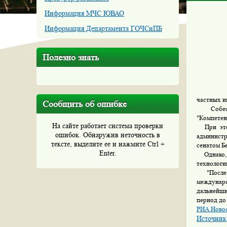
Информация МЧС ЮВАО
Информация Департамента ГОЧСиПБ
Полезно знать
частных ин
Сообщить об ошибке
Собеседн
"Компетен
На сайте работает система проверки
При этом
ошибок. Обнаружив неточность в
администр
тексте, выделите ее и нажмите Ctrl +
сенатом Б
Enter.
Однако, 
технологи
"После о
междунаро
дальнейши
период до 
РИА Ново
Источник