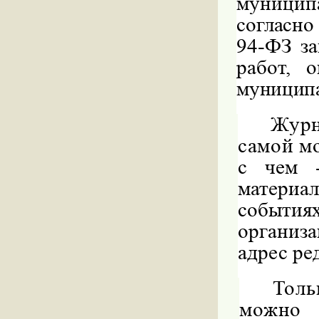
муницип
согласно
94-ФЗ
з
работ, 
муницип
Журн
самой м
с чем -
материа
событ
организ
адрес ре
Толь
можно 