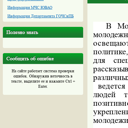
Информация МЧС ЮВАО
Информация Департамента ГОЧСиПБ
В Мо
Полезно знать
молодежн
освещаю
политике
для спе
Сообщить об ошибке
рассказы
На сайте работает система проверки
различ
ошибок. Обнаружив неточность в
тексте, выделите ее и нажмите Ctrl +
ведется
Enter.
людей т
позити
укрепл
молодежи