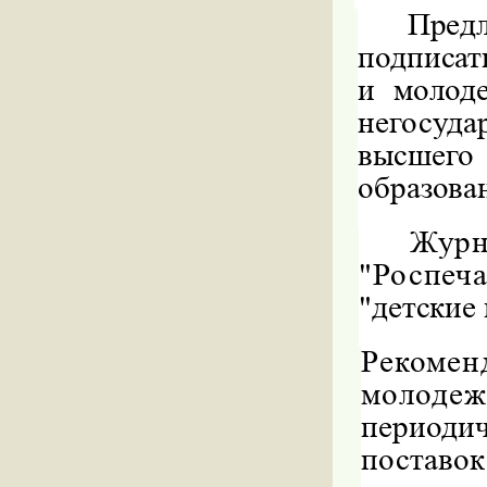
Предл
подписат
и молоде
негосуда
высше
образова
Журн
"Роспеч
"детские
Рекоме
молоде
период
поставо