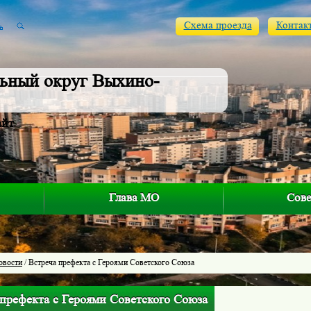
Схема проезда
Контак
ьный округ Выхино-
айт
Глава МО
Сове
овости
/ Встреча префекта с Героями Советского Союза
 префекта с Героями Советского Союза