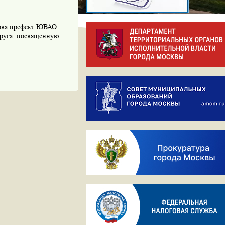
хова префект ЮВАО
круга, посвященную