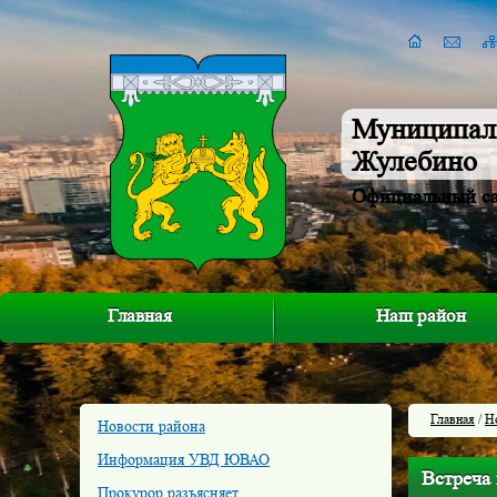
Муниципал
Жулебино
Официальный с
Главная
Наш район
Главная
/
Н
Новости района
Информация УВД ЮВАО
Встреча
Прокурор разъясняет