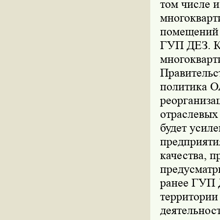
том числе и
многокварт
помещений 
ГУП ДЕЗ. К
многокварт
Правительс
политика О
реорганиза
отраслевых
будет усил
предприяти
качества, п
предусматри
ранее ГУП 
территории
деятельнос