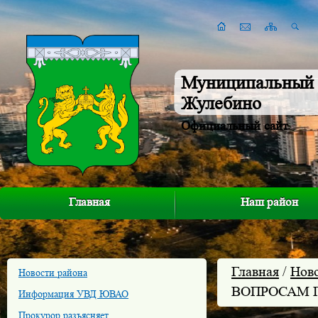
Муниципальный 
Жулебино
Официальный сайт
Главная
Наш район
Главная
/
Нов
Новости района
ВОПРОСАМ П
Информация УВД ЮВАО
Прокурор разъясняет