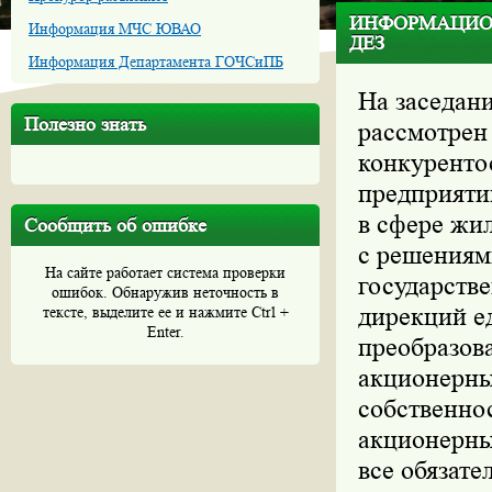
ИНФОРМАЦИОН
Информация МЧС ЮВАО
ДЕЗ
Информация Департамента ГОЧСиПБ
На заседани
Полезно знать
рассмотрен
конкуренто
предприяти
в сфере жи
Сообщить об ошибке
с решениям
На сайте работает система проверки
государств
ошибок. Обнаружив неточность в
дирекций е
тексте, выделите ее и нажмите Ctrl +
Enter.
преобразов
акционерны
собственно
акционерны
все обязате