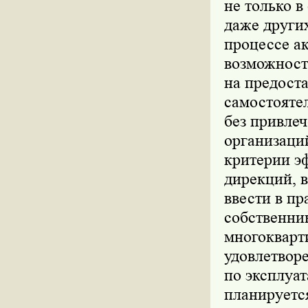
не только в
даже други
процессе а
возможность
на предост
самостояте
без привле
организаций
критерии э
дирекций, 
ввести в пр
собственни
многокварт
удовлетвор
по эксплуат
планируетс