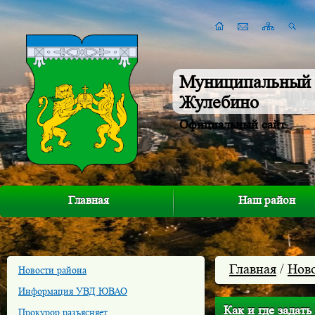
Муниципальный 
Жулебино
Официальный сайт
Главная
Наш район
Главная
/
Нов
Новости района
Информация УВД ЮВАО
Как и где задат
Прокурор разъясняет