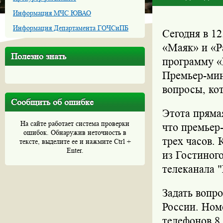
Информация МЧС ЮВАО
Информация Департамента ГОЧСиПБ
Сегодня в 1
«Маяк» и «Р
Полезно знать
программу «
Премьер-мин
вопросы, ко
Сообщить об ошибке
Этота пряма
На сайте работает система проверки
что премьер
ошибок. Обнаружив неточность в
трех часов. 
тексте, выделите ее и нажмите Ctrl +
Enter.
из Гостиног
телеканала 
Задать вопр
России. Ном
телефонов 8 