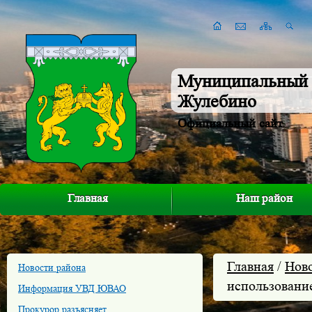
Муниципальный 
Жулебино
Официальный сайт
Главная
Наш район
Главная
/
Нов
Новости района
использовани
Информация УВД ЮВАО
Прокурор разъясняет