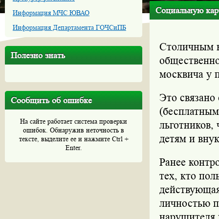
Социальную карт
Информация МЧС ЮВАО
Информация Департамента ГОЧСиПБ
Столичным к
Полезно знать
общественно
москвича у 
Это связано 
Сообщить об ошибке
(бесплатным
На сайте работает система проверки
льготников,
ошибок. Обнаружив неточность в
детям и вну
тексте, выделите ее и нажмите Ctrl +
Enter.
Ранее контр
тех, кто по
действующая
личностью п
нарушителя 