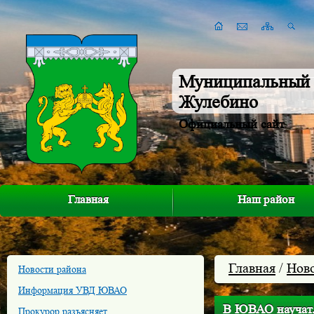
Муниципальный 
Жулебино
Официальный сайт
Главная
Наш район
Главная
/
Нов
Новости района
Информация УВД ЮВАО
В ЮВАО научат,
Прокурор разъясняет