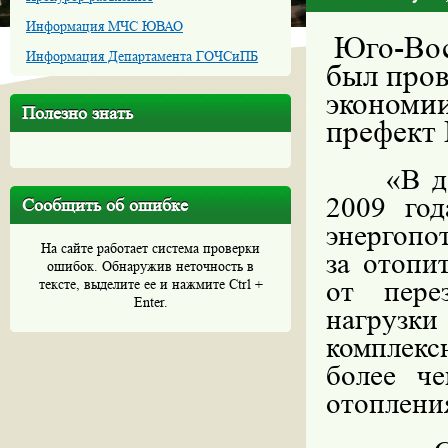
Информация МЧС ЮВАО
Юго-Вос
Информация Департамента ГОЧСиПБ
был пров
экономии
Полезно знать
префект
«В д
2009 год
Сообщить об ошибке
энергопо
На сайте работает система проверки
за отопи
ошибок. Обнаружив неточность в
от пере
тексте, выделите ее и нажмите Ctrl +
Enter.
нагрузк
комплек
более ч
отопления