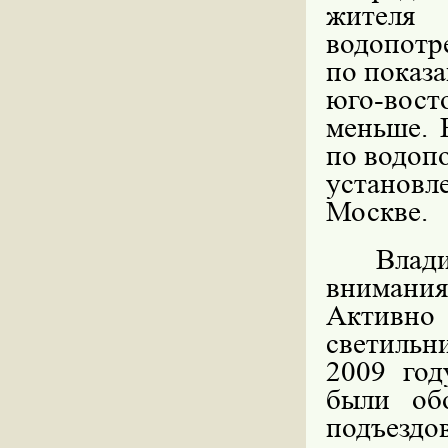
жител
водопотре
по показ
юго-вос
меньше. 
по водоп
установ
Москве.
Влади
внимания
Активно
светиль
2009 год
были об
подъездо