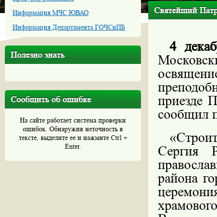
Святейший Патри
Информация МЧС ЮВАО
Информация Департамента ГОЧСиПБ
4 декаб
Полезно знать
Московск
освящени
преподоб
приезде 
Сообщить об ошибке
сообщил п
На сайте работает система проверки
ошибок. Обнаружив неточность в
«Строит
тексте, выделите ее и нажмите Ctrl +
Enter.
Сергия Р
правосл
района го
церемони
храмового