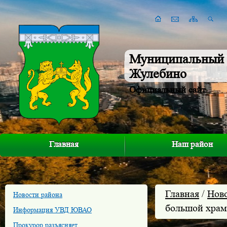
Муниципальный 
Жулебино
Официальный сайт
Главная
Наш район
Главная
/
Нов
Новости района
большой храм
Информация УВД ЮВАО
Прокурор разъясняет