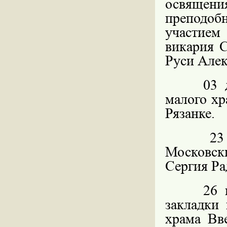
освящен
преподоб
участием
викария С
Руси Але
03 
малого хр
Рязанке.
23
Московск
Сергия Ра
26 
закладки
храма Вв