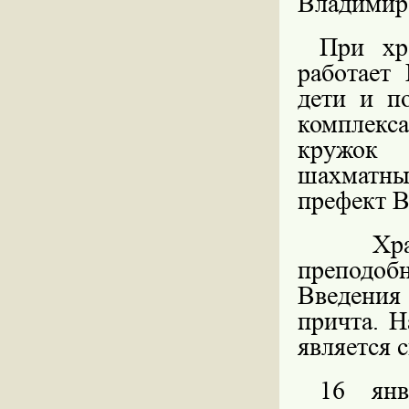
Владимир 
При хр
работает
дети и п
комплекс
кружок 
шахматны
префект В
Хр
преподоб
Введения
причта. Н
является 
16 янв