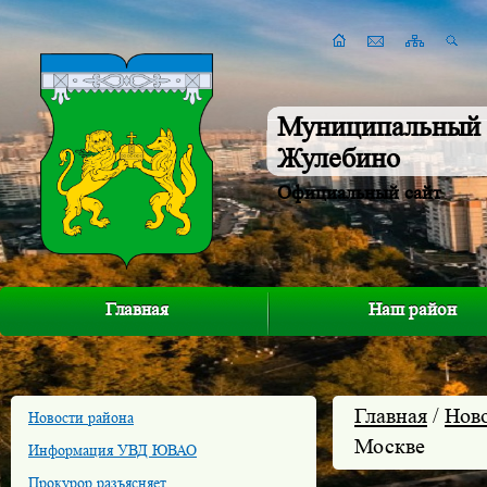
Муниципальный 
Жулебино
Официальный сайт
Главная
Наш район
Главная
/
Нов
Новости района
Москве
Информация УВД ЮВАО
Прокурор разъясняет