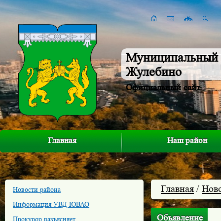
Муниципальный 
Жулебино
Официальный сайт
Главная
Наш район
Главная
/
Нов
Новости района
Информация УВД ЮВАО
Объявление
Прокурор разъясняет