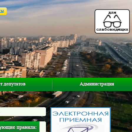
ты
т депутатов
Администрация
:
дующие правила: