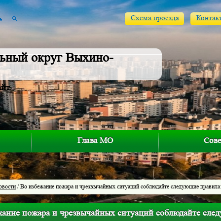
Схема проезда
Контак
ьный округ Выхино-
айт
Глава МО
Сове
овости
/ Во избежание пожара и чрезвычайных ситуаций соблюдайте следующие правила
жание пожара и чрезвычайных ситуаций соблюдайте сле