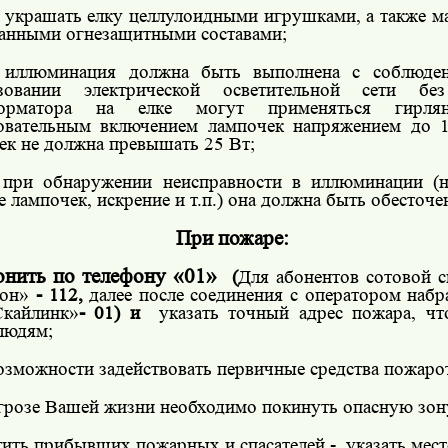
украшать елку целлулоидными игрушками, а также ма
анными огнезащитными составами;
 иллюминация должна быть выполнена с соблюд
ьзовании электрической осветительной сети б
форматора на елке могут применяться гирл
овательным включением лампочек напряжением до 
ек не должна превышать 25 Вт;
 при обнаружении неисправности в иллюминации (н
 лампочек, искрение и т.п.) она должна быть обесточе
При пожаре:
онить по телефону «01»
(
Для абонентов сотовой с
он»
- 112,
далее после соединения с оператором набр
Скайлинк»
- 01) и
указать точный адрес пожара, чт
людям;
озможности задействовать первичные средства пожаро
грозе Вашей жизни необходимо покинуть опасную зон
тить прибывших пожарных и спасателей -
указать мес