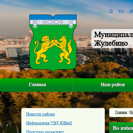
Муниципал
Жулебино
Официальный с
Главная
Наш район
Главная
/
Н
Новости района
Информация УВД ЮВАО
Во избе
Прокурор разъясняет