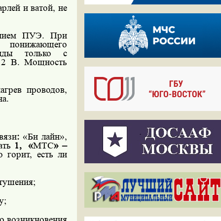
рлей и ватой, не
ением ПУЭ. При
ез понижающего
янды только с
12 В. Мощность
агрев проводов,
на.
вязи
:
«Би лайн»,
ать
1,
«
МТС
» –
о горит, есть ли
тушения;
у;
то возникновения