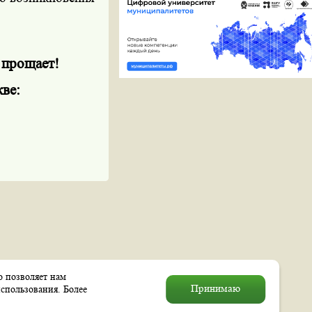
 прощает!
ве:
о позволяет нам
© 2004–2026 Муниципальное
Принимаю
спользования. Более
образование «Выхино–Жулебино»