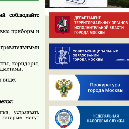
ий соблюдайте
овые приборы и
гревательными
ллы, коридоры,
дметами;
м виде;
ется:
ки, устраивать
 которые могут