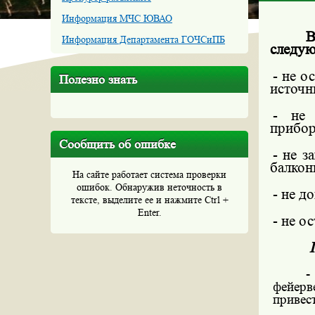
Информация МЧС ЮВАО
В
Информация Департамента ГОЧСиПБ
следую
- не о
Полезно знать
источн
- не 
прибор
Сообщить об ошибке
- не з
балкон
На сайте работает система проверки
ошибок. Обнаружив неточность в
- не д
тексте, выделите ее и нажмите Ctrl +
Enter.
- не о
-
фейерв
привес