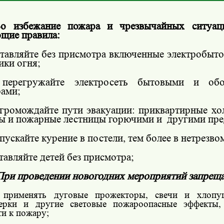
о избежание пожара и чрезвычайных ситуац
щие правила:
ставляйте без присмотра включенные электробыт
ики огня;
перегружайте электросеть бытовыми и обо
ами;
агромождайте пути эвакуации: приквартирные хо
ы и пожарные лестницы горючими и
другими пре
опускайте курение в постели, тем более в нетрезво
ставляйте детей без присмотра;
При проведении новогодних мероприятий запреща
 применять дуговые прожекторы, свечи и хлопуш
ерки и другие световые пожароопасные эффекты,
ти к пожару;