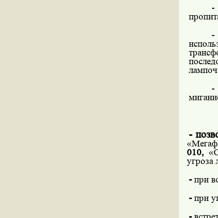
-
пропит
-
испол
транс
послед
лампоч
-
мигание
- позв
«Мегаф
010,
«
угроза 
-
при в
-
при у
-
встре