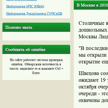
В Москве в 201
Информация МЧС ЮВАО
Информация Департамента ГОЧСиПБ
Столичные в
Полезно знать
дошкольных 
Москвы Люд
"В последние
Сообщить об ошибке
мы открыли 
На сайте работает система проверки
открытие еще
ошибок. Обнаружив неточность в
тексте, выделите ее и нажмите Ctrl +
Швецова соо
Enter.
ожидают 19 
октября оче
очереди - это
охвачены до