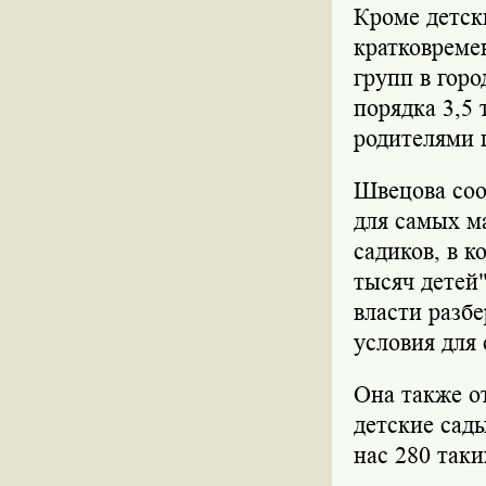
Кроме детск
кратковреме
групп в горо
порядка 3,5 
родителями 
Швецова соо
для самых ма
садиков, в 
тысяч детей"
власти разбе
условия для
Она также о
детские сад
нас 280 таки