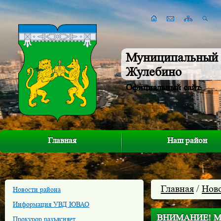
Муниципальный 
Жулебино
Официальный сайт
Главная
Наш район
Главная
/
Нов
Новости района
Информация УВД ЮВАО
ВНИМАНИЕ! М
Прокурор разъясняет