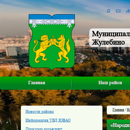
Муниципал
Жулебино
Официальный с
Главная
Наш район
Главная
/
Н
Новости района
Информация УВД ЮВАО
«Народн
Прокурор разъясняет