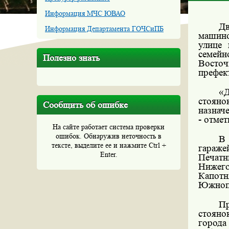
Информация МЧС ЮВАО
Д
Информация Департамента ГОЧСиПБ
машин
улице 
семейн
Полезно знать
Восточ
префек
«Д
стоян
Сообщить об ошибке
назнач
- отмет
На сайте работает система проверки
ошибок. Обнаружив неточность в
В 
тексте, выделите ее и нажмите Ctrl +
гараже
Enter.
Печатн
Нижего
Капот
Южнопо
Пр
стояно
город