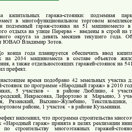
ва капитальных гаража-стоянки: подземная па
омест в многофункциональном торговом комплекс
и подземный гараж-стоянка на 51 машиноместо в 
ого отдыха на улице Перерва -
введены в строй на 
ного округа за девять месяцев текущего года. О
т ЮВАО Владимир Зотов.
о конца года планируется обеспечить ввод капит
ок на 2034 машиноместа в составе объектов жил
ения, а также отдельностоящих гаражей-стоянок на 5
ил префект.
настоящее время подобрано 42 земельных участка дл
й-стоянок по программе «Народный гараж» в 2010 году
иках, 5 участков -
в районе Люблино, 4 участ
родский, Некрасовка, Лефортово и
Марьино, 3 уча
ня, Рязанский, Выхино-Жулебино, Текстильщики,
ртовом районе, 1 участок
- в районе Кузьминки.
ефект напомнил, что программа строительства много
к «Народный гараж» принята в целях реализации ини
а по строительству многоэтажных гаражей-стоя