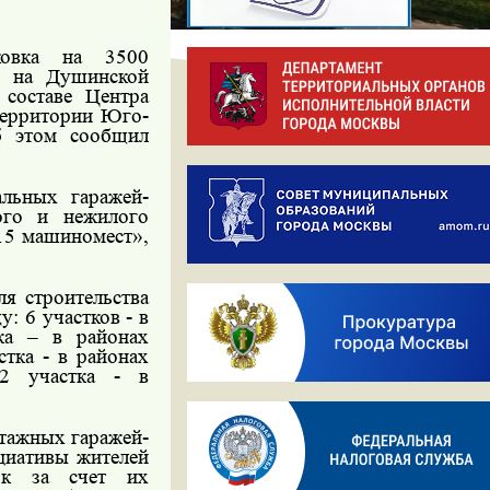
рковка на 3500
е на Душинской
составе Центра
территории Юго-
б этом сообщил
альных гаражей-
ого и нежилого
415 машиномест»,
я строительства
: 6 участков - в
ка – в районах
стка - в районах
 2 участка - в
этажных гаражей-
циативы жителей
нок за счет их