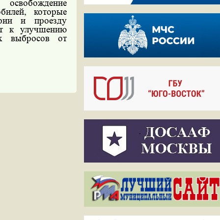
 освобождение
билей, которые
рии и проезду
ет к улучшению
ых выбросов от