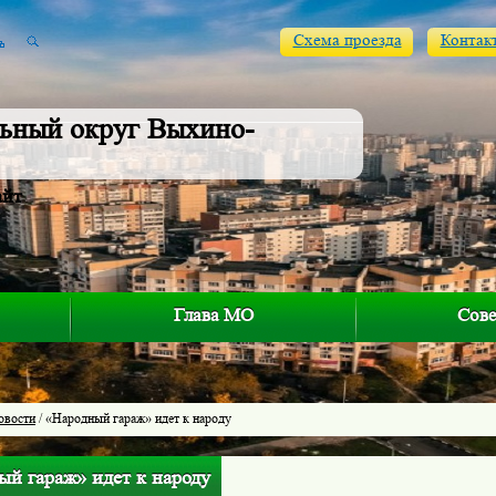
Схема проезда
Контак
ьный округ Выхино-
айт
Глава МО
Сове
овости
/ «Народный гараж» идет к народу
ый гараж» идет к народу