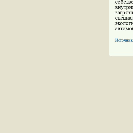
собст
внутри
загря
специа
эколо
автомо
Источник