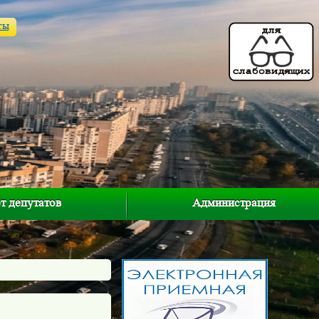
ты
т депутатов
Администрация