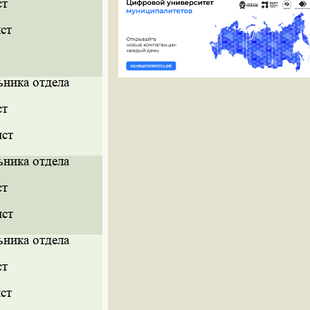
ст
ст
ьника отдела
ст
ист
ьника отдела
ст
ист
ьника отдела
ст
ст