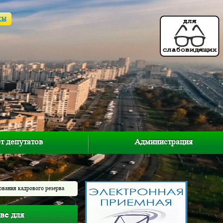
ты
т депутатов
Администрация
вания кадрового резерва
ве для