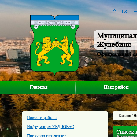
Муниципал
Жулебино
Официальный с
Главная
Наш район
Главная
/
Н
Новости района
Информация УВД ЮВАО
Список 
Прокурор разъясняет