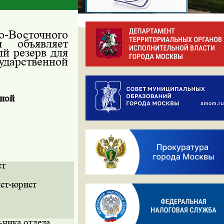
-Восточного
ы объявляет
ый резерв для
арственной
сной
ст
ст-юрист
ьника отдела