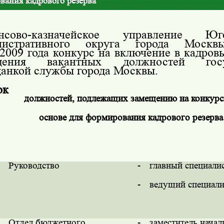
вания кадрового резерва
нсово-казначейское управление Юго
нистративного округа города Москв
.2009 года конкурс на включение в кадров
щения вакантных должностей госуд
анкой службы города Москвы.
ок
должностей, подлежащих замещению на конкур
основе для формирования кадрового резерва
Руководство
-
главный специали
-
ведущий специали
Отдел бюджетного
-
заместитель начал