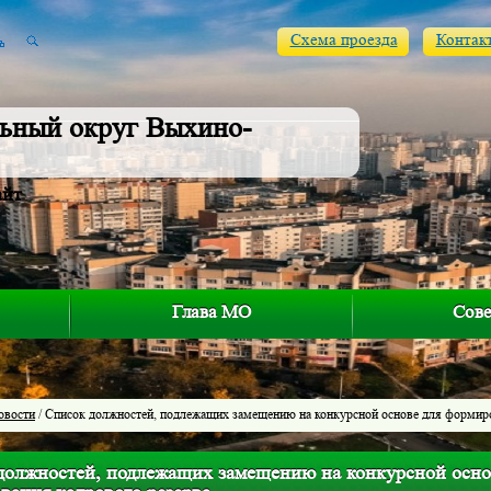
Схема проезда
Контак
ьный округ Выхино-
айт
Глава МО
Сове
овости
/ Список должностей, подлежащих замещению на конкурсной основе для формиро
должностей, подлежащих замещению на конкурсной осно