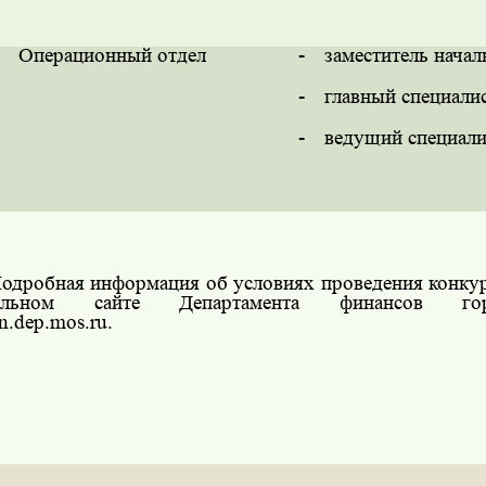
Операционный отдел
-
заместитель начал
-
главный специали
-
ведущий специали
одробная информация об условиях проведения конкур
иальном сайте Департамента финансов г
in
.
dep
.
mos
.
ru
.