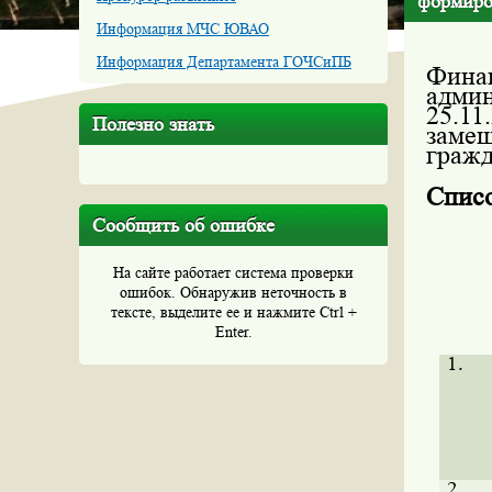
формиро
Информация МЧС ЮВАО
Информация Департамента ГОЧСиПБ
Фина
адми
25.11
Полезно знать
заме
гражд
Спис
Сообщить об ошибке
На сайте работает система проверки
ошибок. Обнаружив неточность в
тексте, выделите ее и нажмите Ctrl +
Enter.
1.
2.