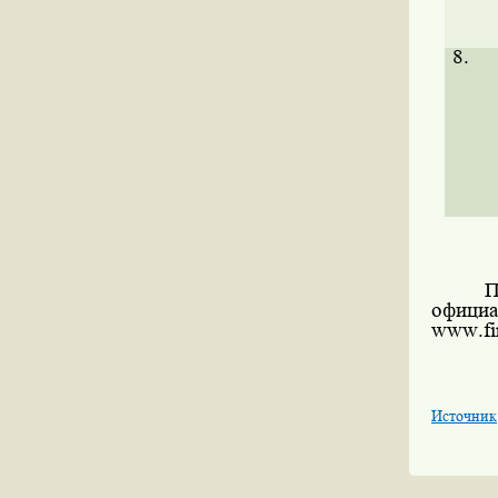
8.
П
офиц
www
.
f
Источник