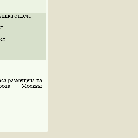
ьника отдела
ст
ст
са размещена на
орода Москвы