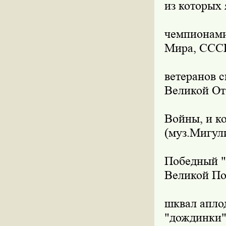
из которых
чемпионами
Мира, СССР
ветеранов 
Великой От
Войны, и ко
(муз.Мигул
Победный "
Великой По
шквал аплод
"дождинки" 