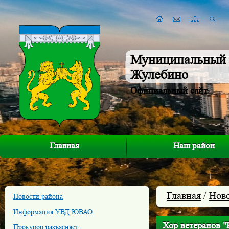
Муниципальный 
Жулебино
Официальный сайт
Главная
Наш район
Главная
/
Нов
Новости района
Информация УВД ЮВАО
Хор ветеранов "
Прокурор разъясняет