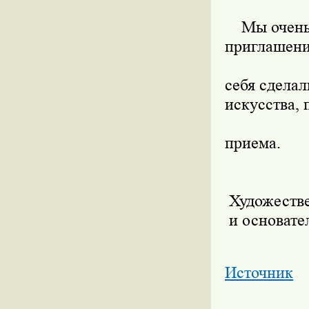
Мы очень б
приглашени
себя сдела
искусства, 
приема.
Художестве
и основат
Источник