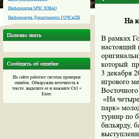
Информация МЧС ЮВАО
Информация Департамента ГОЧСиПБ
На ю
Полезно знать
В рамках Г
настоящий 
оригинальн
который пр
Сообщить об ошибке
3 декабря 2
На сайте работает система проверки
игрового м
ошибок. Обнаружив неточность в
тексте, выделите ее и нажмите Ctrl +
Восточного
Enter.
«На четыре
парк» моло
турнир по б
бильярду, б
выступления