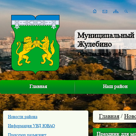
Муниципальный 
Жулебино
Официальный сайт
Главная
Наш район
Главная
/
Нов
Новости района
Информация УВД ЮВАО
Праздник для м
Прокурор разъясняет