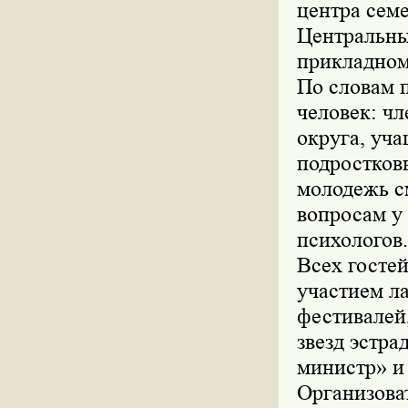
центра семе
Центральны
прикладном
По словам п
человек: ч
округа, уч
подростков
молодежь с
вопросам у
психологов.
Всех госте
участием л
фестивалей
звезд эстр
министр» и 
Организова