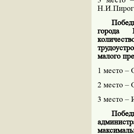
Н.И.Пирог
Побед
города 
количес
трудоустр
малого пр
1 место –
2 место –
3 место – 
Поб
администр
максимал