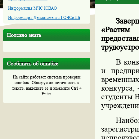
Информация МЧС ЮВАО
Информация Департамента ГОЧСиПБ
Завер
«Растим
Полезно знать
предоста
трудоустр
В конк
Сообщить об ошибке
и предпр
На сайте работает система проверки
временны
ошибок. Обнаружив неточность в
конкурса, 
тексте, выделите ее и нажмите Ctrl +
Enter.
студенты 
учреждени
Наибо
зареги
непроизво