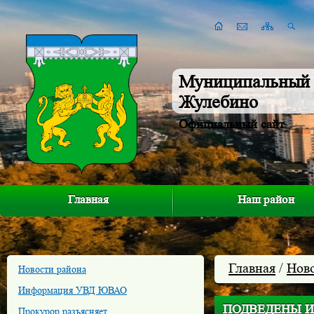
Муниципальный 
Жулебино
Официальный сайт
Главная
Наш район
Главная
/
Нов
Новости района
Информация УВД ЮВАО
ПОДВЕДЕНЫ И
Прокурор разъясняет