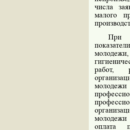
числа зая
малого п
производс
При 
показател
молодежи, 
гигиениче
работ, 
организ
молодежи 
професси
профессио
организац
молодежи
оплата п