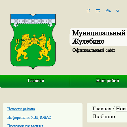
Муниципальный 
Жулебино
Официальный сайт
Главная
Наш район
Главная
/
Нов
Новости района
Люблино
Информация УВД ЮВАО
Прокурор разъясняет