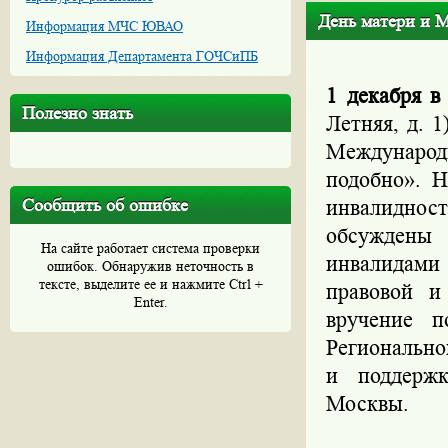
День матери и 
Информация МЧС ЮВАО
Информация Департамента ГОЧСиПБ
1 декабря в
Полезно знать
Летняя, д. 
Междунаро
подобно». 
Сообщить об ошибке
инвалидност
обсуждены 
На сайте работает система проверки
инвалидами
ошибок. Обнаружив неточность в
тексте, выделите ее и нажмите Ctrl +
правовой и
Enter.
вручение п
Региональн
и поддержк
Москвы.