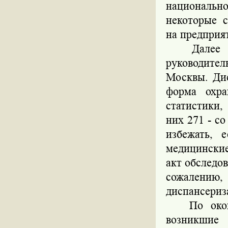
национально
некоторые 
на предприя
Далее тем
руководите
Москвы. Ди
форма охра
статистики,
них 271 - с
избежать, 
медицинские
акт обследо
сожалению,
диспансериз
По оконча
возникшие