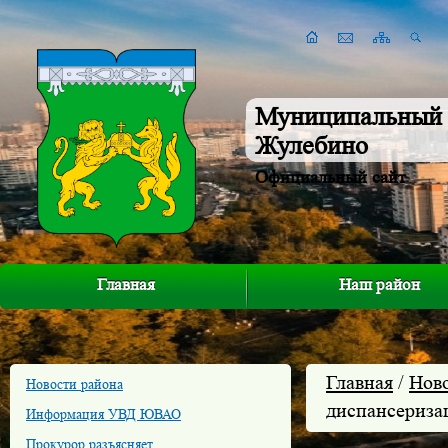
Муниципальный 
Жулебино
Официальный сайт
Главная
Наш район
Главная
/
Нов
Новости района
диспансериза
Информация УВД ЮВАО
Прокурор разъясняет