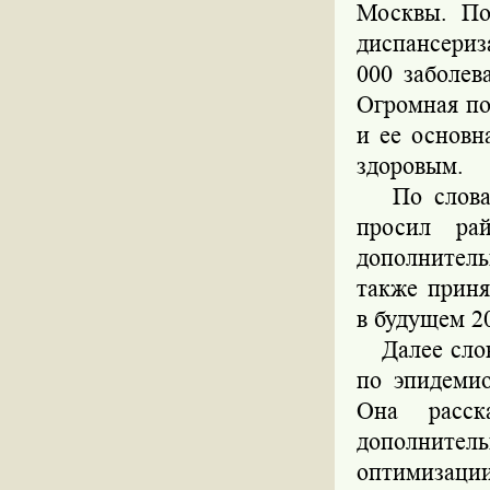
Москвы. По
диспансериз
000 заболев
Огромная по
и ее основн
здоровым.
По словам 
просил ра
дополнител
также приня
в будущем 20
Далее слово
по эпидеми
Она расск
дополните
оптимизац