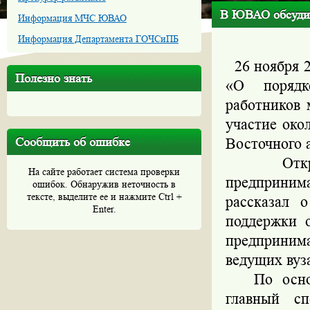
В ЮВАО обсудил
Информация МЧС ЮВАО
Информация Департамента ГОЧСиПБ
26 ноября 
Полезно знать
«О порядк
работников 
участие око
Сообщить об ошибке
Восточного 
Открыл 
На сайте работает система проверки
предприним
ошибок. Обнаружив неточность в
тексте, выделите ее и нажмите Ctrl +
рассказал 
Enter.
поддержки о
предприним
ведущих вуз
По основн
главный сп