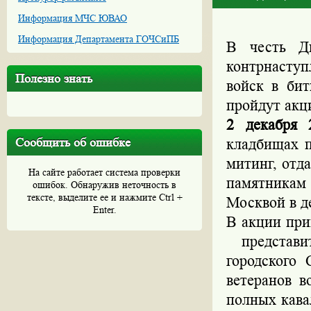
Информация МЧС ЮВАО
Информация Департамента ГОЧСиПБ
В честь Д
контрнасту
Полезно знать
войск в би
пройдут акц
2 декабря 
Сообщить об ошибке
кладбищах п
митинг, отд
На сайте работает система проверки
памятникам
ошибок. Обнаружив неточность в
тексте, выделите ее и нажмите Ctrl +
Москвой в де
Enter.
В акции при
представит
городского 
ветеранов в
полных кава