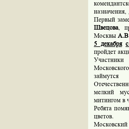
комендантск
назначения,
Первый зам
Швецова
, п
Москвы
А.В
5 декабря
с
пройдет акц
Участники 
Московского
займутся 
Отечественн
мелкий мус
митингом в 
Ребята помя
цветов.
Московск