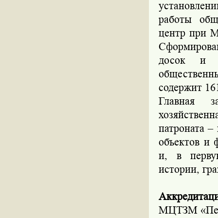
установлен
работы общ
центр при М
Сформирова
досок и п
обществен
содержит 16
Главная з
хозяйственн
патроната –
объектов и 
и, в перву
истории, гр
Аккредитац
МЦТЗМ «Перс