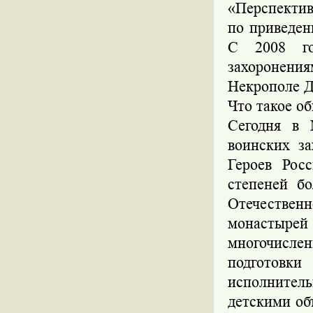
«Перспектив
по приведен
С 2008 го
захоронен
Некрополе Д
Что такое о
Сегодня в 
воинских за
Героев Рос
степеней б
Отечественн
монастыр
многочисл
подготовк
исполнител
детскими об