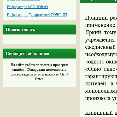
Информация МЧС ЮВАО
Информация Департамента ГОЧСиПБ
Принцип реж
применение 
Полезно знать
Яркий тому
учреждения
ежедневный
Сообщить об ошибке
необходиму
«одного окн
На сайте работает система проверки
«Одно окно»
ошибок. Обнаружив неточность в
тексте, выделите ее и нажмите Ctrl +
гарантирую
Enter.
жителей, в 
монополизм
произвола у
Нов
жилищный д