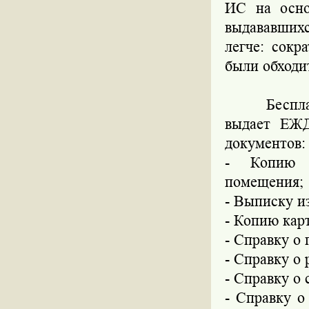
ИС на осно
выдававшихс
легче: сокр
были обходи
Бесплатно 
выдает ЕЖД
документов:
-
Копию 
помещения;
-
Выписку из
-
Копию карт
-
Справку о 
-
Справку о 
-
Справку о 
-
Справку о