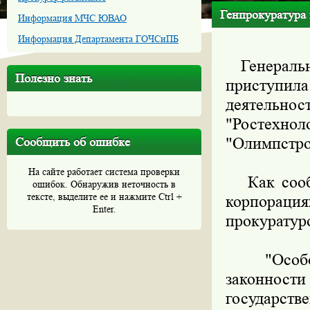
Генпрокуратура 
Информация МЧС ЮВАО
Информация Департамента ГОЧСиПБ
Генеральна
Полезно знать
приступил
деятельн
"Ростехн
"Олимпстро
Сообщить об ошибке
На сайте работает система проверки
Как сообщ
ошибок. Обнаружив неточность в
тексте, выделите ее и нажмите Ctrl +
корпорация
Enter.
прокуратур
"Особое 
законност
государст