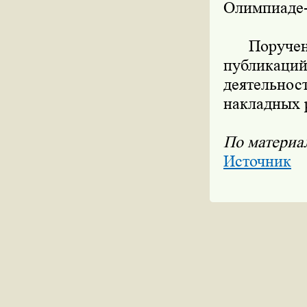
Олимпиаде-
Поручению
публикаци
деятельно
накладных 
По матери
Источник