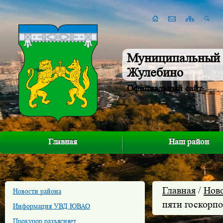
Муниципальный 
Жулебино
Официальный сайт
Главная
Наш район
Главная
/
Нов
Новости района
пяти госкорп
Информация УВД ЮВАО
Прокурор разъясняет