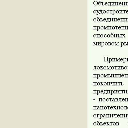
Объедине
судострои
объедине
промпотен
способных
мировом ры
Примерно 
локомоти
промышленн
покончить
предприяти
- поставле
нанотехнол
ограничен
объектов