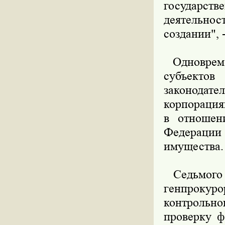
государст
деятельно
создании", 
Одновремен
субъекто
законодат
корпорация
в отношен
Федераци
имущества.
Седьмого а
генпроку
контрольно
проверку ф