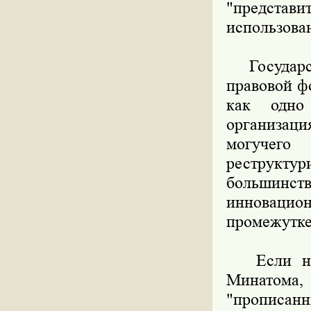
"представи
использова
Государств
правовой ф
как одно
организац
могучего
реструктур
большинств
инноваци
промежутке
Если не с
Минатома
"прописан