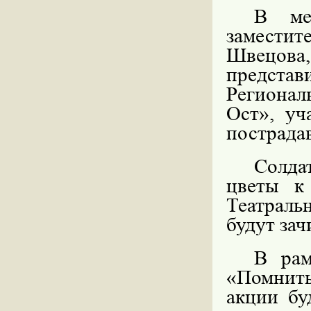
В ме
заместит
Швецов
предста
Регионал
Ост», уч
пострадав
Солда
цветы к
Театраль
будут за
В рам
«Помнить
акции бу