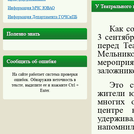
У Театрального
Информация МЧС ЮВАО
Информация Департамента ГОЧСиПБ
Как с
Полезно знать
3 сентябр
перед Те
Мельни
мероприя
Сообщить об ошибке
заложник
На сайте работает система проверки
ошибок. Обнаружив неточность в
Это с
тексте, выделите ее и нажмите Ctrl +
Enter.
жители ю
многих 
центре 
удержива
напомнил