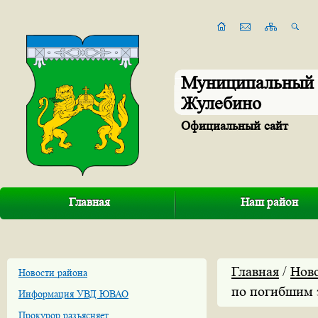
Муниципальный 
Жулебино
Официальный сайт
Главная
Наш район
Главная
/
Нов
Новости района
по погибшим
Информация УВД ЮВАО
Прокурор разъясняет