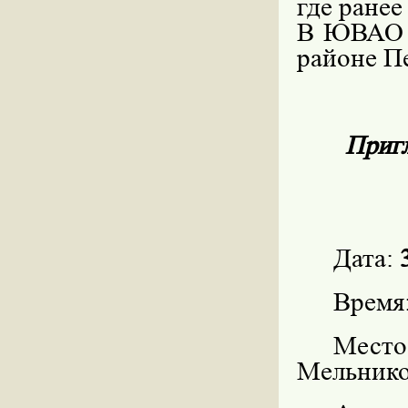
где ране
В ЮВАО п
районе П
Пригл
Дата:
Время
Место
Мельнико