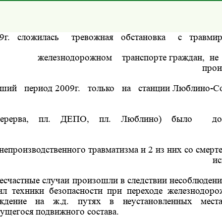
9г.
сложилась
тревожная
обстановка
с
травми
железнодорожном
транспорте граждан,
не
прои
кший
период 2009г.
только
на
станции Люблино-С
ерерва,
пл.
ДЕПО,
пл.
Люблино)
было
д
непроизводственного травматизма и 2 из них со смер
ис
есчастные случаи произошли в следствии несоблюден
ил техники безопасности при переходе железнодоро
ждение на ж.д. путях в неустановленных мест
ущегося
подвижного состава.