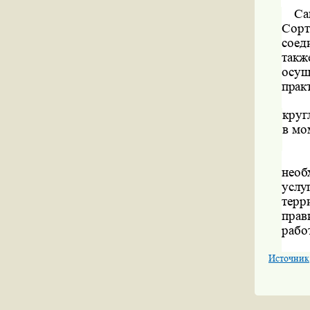
Са
Сорт
соед
такж
осущ
прак
круг
в мо
нео
усл
терр
прав
рабо
Источник