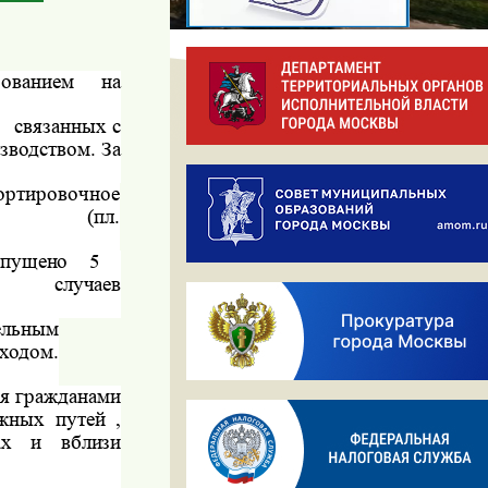
рованием
на
связанных с
зводством. За
ортировочное
(пл.
опущено
5
случаев
тельным
ходом.
ия гражданами
жных путей ,
ах и вблизи