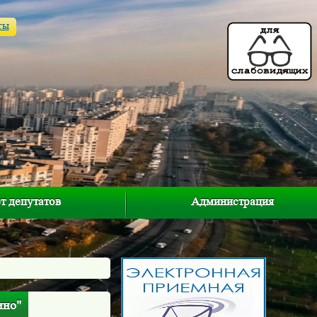
ты
т депутатов
Администрация
ино"