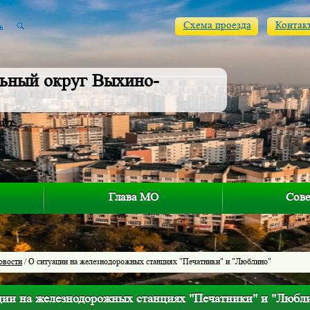
Схема проезда
Контак
ьный округ Выхино-
айт
Глава МО
Сове
овости
/ О ситуации на железнодорожных станциях "Печатники" и "Люблино"
ции на железнодорожных станциях "Печатники" и "Любл