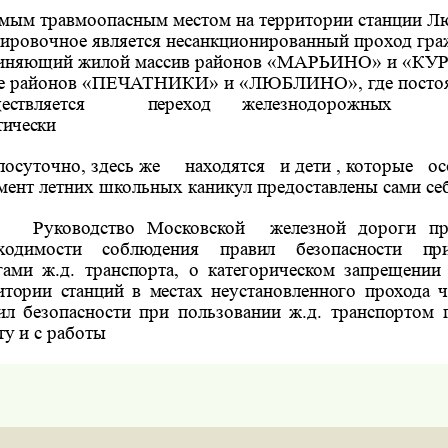
мым травмоопасным местом на территории станции Л
ировочное является несанкционированный проход гра
иняющий жилой массив районов «МАРЬИНО» и «КУ
е районов «ПЕЧАТНИКИ» и «ЛЮБЛИНО», где посто
ествляется
переход
железнодорожных
тически
лосуточно, здесь же
находятся
и дети , которые
ос
мент летних школьных каникул предоставлены сами себ
Руководство Московской
железной дороги пр
бходимости соблюдения
правил безопасности пр
угами
ж.д. транспорта, о категорическом запрещении
итории станций в местах неустановленного прохода ч
ил безопасности при пользовании ж.д. транспортом 
ту и с работы