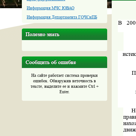
Информация МЧС ЮВАО
Информация Департамента ГОЧСиПБ
В
200
Полезно знать
исте
Сообщить об ошибке
П
На сайте работает система проверки
ошибок. Обнаружив неточность в
тексте, выделите ее и нажмите Ctrl +
Enter.
Н
прав
нахо
движ