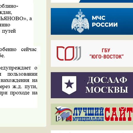
юблино-
ждан,
РЬЯНОВО», а
янно
путей
обенно
сейчас
е.
едупреждает о
и пользовании
 нахождения на
ерез ж.д. пути,
при проходе на