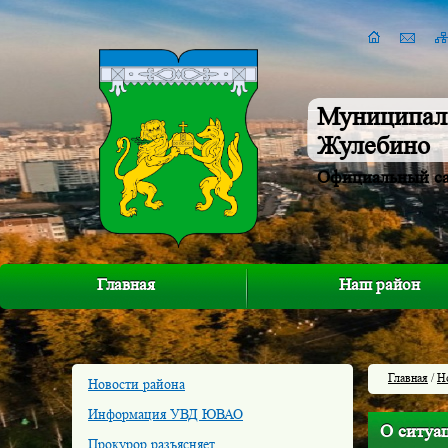
Муниципал
Жулебино
Официальный с
Главная
Наш район
Главная
/
Н
Новости района
Информация УВД ЮВАО
О ситуа
Прокурор разъясняет