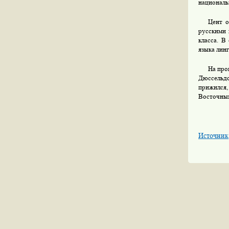
националь
Цент о
русскими 
класса. В
языка лин
На про
Дюссельдо
прижился,
Восточным
Источник