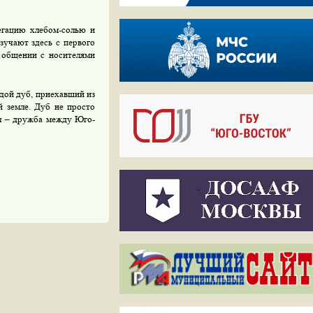
егацию хлебом-солью и
зучают здесь с первого
 общении с носителями
одой дуб, приехавший из
й земле. Дуб не просто
ол – дружба между Юго-