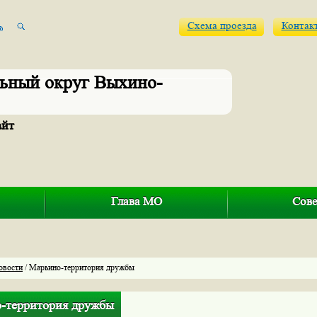
Схема проезда
Контак
ьный округ Выхино-
айт
Глава МО
Сове
овости
/ Марьино-территория дружбы
-территория дружбы