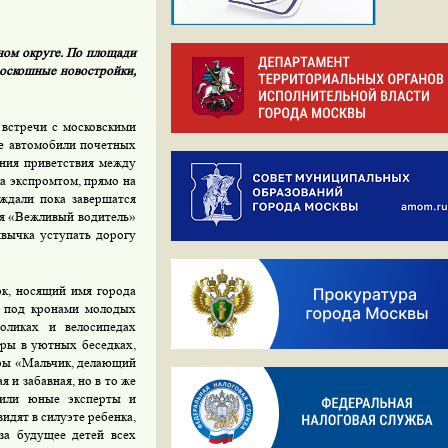
ом округе. По площади
роскошные новостройки,
 встречи с московскими
те автомобили почетных
ония приветствия между
а экспромтом, прямо на
ждали пока завершатся
ия «Вежливый водитель»
ивычка уступать дорогу
рк, носящий имя города
: под кронами молодых
оликах и велосипедах
ры в уютных беседках,
уры «Мальчик, делающий
я и забавная, но в то же
ючили юные эксперты и
идят в силуэте ребенка,
за будущее детей всех