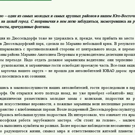
о – один из самых молодых и самых крупных районов в нашем Юго-Восточн
 на целый город. С непривычки в нем легко заблудиться, засмотревшись на 
осты, причудливые фонтаны.
ция из Дюссельдорфа тоже не удержалась и, прежде, чем прибыть на место
 в Дюссельдорфский парк, сделала по Марьино небольшой крюк. В результа
ипарковались с противоположной стороны от центрального входа, и церем
равы района Марьино Анатолием Петровым и руководителем делегации прошл
м переходе. Надо отдать должное марьинским водителям: они терпеливо 
 рукопожатия, и заграничные гости освободят проезжую часть. Все-таки акц
я карточка нашего округа – не прошла для автолюбителей ЮВАО даром: пр
 поселилась в их сознании.
шись в законопослушности наших автолюбителей, гости проследовали в па
рфа. Он открылся всего полгода назад, но уже приобрел «обжитой» вид
 идиллически разместились молодые мамы с колясками, подростки на р
и искусственные неровности, а пожилые марьинцы вели неспешные разгово
транство с влюбленными парами. Возле подаренной Дюссельдорфом скульпт
бралась небольшая группа подростков. Их интересовало, что означает эта ярка
лософская работа зарубежного мастера. «Он стоит на голове», - закл
сь выполнять кульбиты на роликах. Более взрослые наблюдатели несомненно ув
о радующегося жизни, символ мира и ответственности жителей планеты 