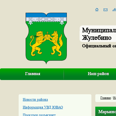
Муниципал
Жулебино
Официальный с
Главная
Наш район
Главная
/
Н
Новости района
Информация УВД ЮВАО
Марьино
Прокурор разъясняет