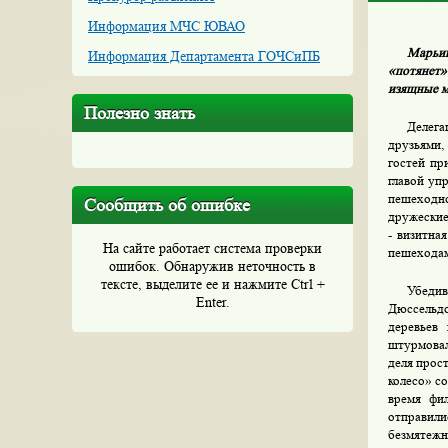
Информация МЧС ЮВАО
Марьин
Информация Департамента ГОЧСиПБ
«потянет»
изящные м
Полезно знать
Делега
друзьями,
гостей пр
главой уп
пешеходно
Сообщить об ошибке
дружеские
- визитна
На сайте работает система проверки
пешеходам
ошибок. Обнаружив неточность в
тексте, выделите ее и нажмите Ctrl +
Убедив
Enter.
Дюссельдо
деревьев
штурмовал
деля прос
колесо» со
время фи
отправили
безмятежн