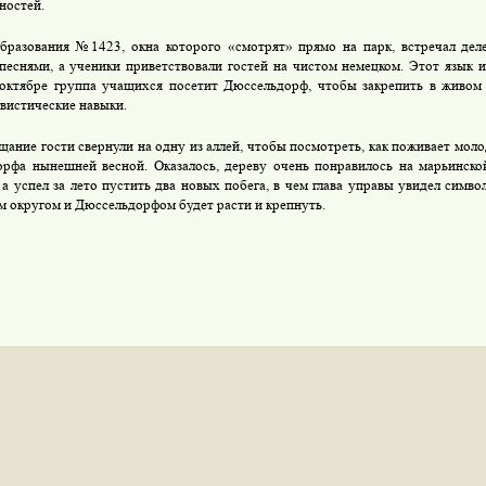
ностей.
бразования №1423, окна которого «смотрят» прямо на парк, встречал дел
песнями, а ученики приветствовали гостей на чистом немецком. Этот язык и
 октябре группа учащихся посетит Дюссельдорф, чтобы закрепить в живом
гвистические навыки.
щание гости свернули на одну из аллей, чтобы посмотреть, как поживает мол
рфа нынешней весной. Оказалось, дереву очень понравилось на марьинско
 а успел за лето пустить два новых побега, в чем глава управы увидел симв
 округом и Дюссельдорфом будет расти и крепнуть.