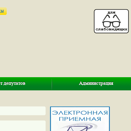
ты
т депутатов
Администрация