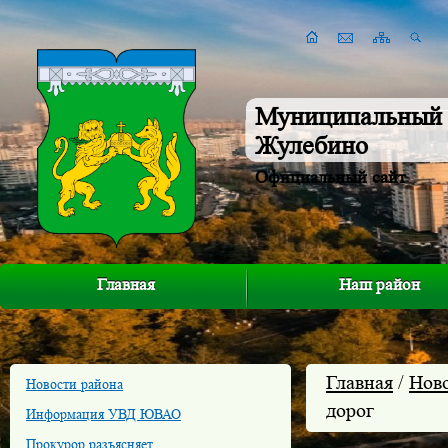
Муниципальный 
Жулебино
Официальный сайт
Главная
Наш район
Главная
/
Нов
Новости района
дорог
Информация УВД ЮВАО
Прокурор разъясняет