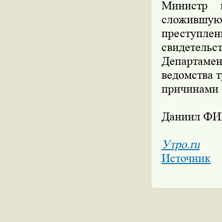
Министр 
сложившую
преступле
свидетель
Департаме
ведомства 
причинами 
Даниил Ф
Утро.ru
Источник