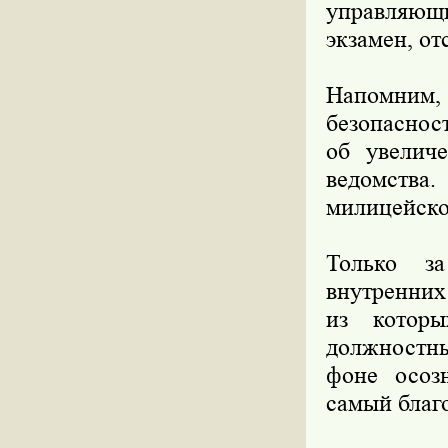
управляющи
экзамен, от
Напомним,
безопаснос
об увелич
ведомства.
милицейско
Только за
внутренних
из котор
должностны
фоне осозн
самый благ