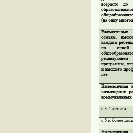
возрасте до
образовательн
общеобразовате
(на одну много
Ежемесячные
семьям, имею
каждого ребенк
по очной
общеобразо
реализующе
программы, учр
и высшего проф
лет
Ежемесячная 
возмещение р
коммунальных 
с 3-4 детьми;
с 5 и более дет
Ежемесячная