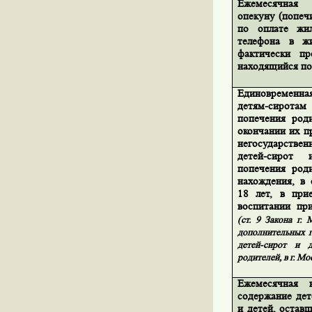
Ежемесячная
опекуну (попеч
по оплате жи
телефона в ж
фактически пр
находящийся по
Единовременн
детям-сирота
попечения род
окончании их п
негосударствен
детей-сирот
попечения род
нахождения, в 
18 лет, в при
воспитании пр
(ст. 9 Закона г.
дополнительных г
детей-сирот и д
родителей, в г. Мо
Ежемесячная 
содержание дет
и детей, остав