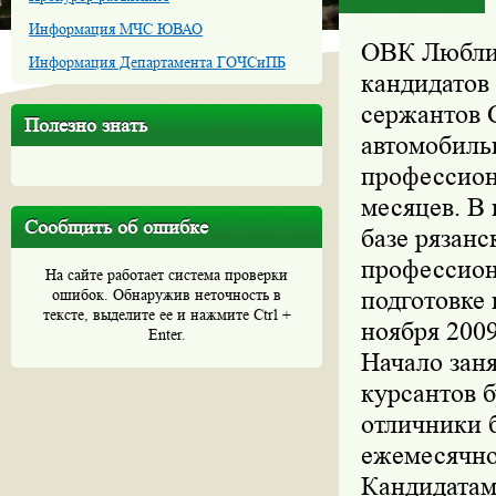
Информация МЧС ЮВАО
ОВК Люблин
Информация Департамента ГОЧСиПБ
кандидатов
сержантов 
Полезно знать
автомобиль
профессион
месяцев. В 
Сообщить об ошибке
базе рязанс
профессион
На сайте работает система проверки
ошибок. Обнаружив неточность в
подготовке
тексте, выделите ее и нажмите Ctrl +
ноября 2009
Enter.
Начало заня
курсантов б
отличники 
ежемесячно 
Кандидатам