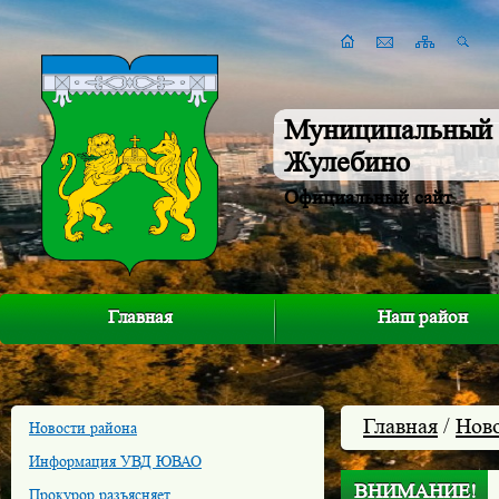
Муниципальный 
Жулебино
Официальный сайт
Главная
Наш район
Главная
/
Нов
Новости района
Информация УВД ЮВАО
ВНИМАНИЕ!
Прокурор разъясняет