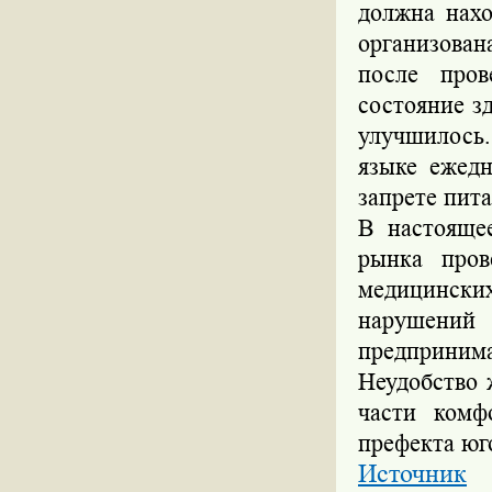
должна нахо
организован
после пров
состояние з
улучшилось
языке ежед
запрете пита
В настоящее
рынка пров
медицинских
нарушений 
предпринима
Неудобство 
части комф
префекта юго
Источник