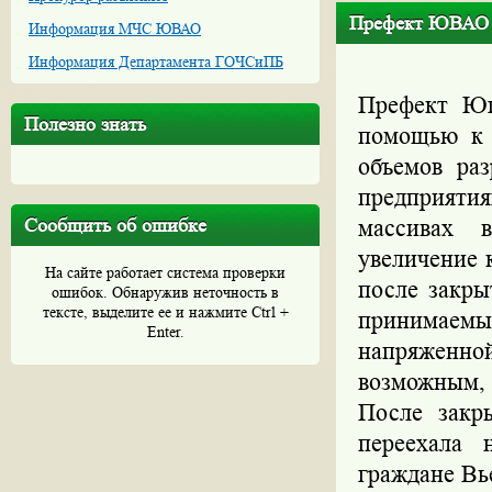
Префект ЮВАО В
Информация МЧС ЮВАО
Информация Департамента ГОЧСиПБ
Префект Юг
Полезно знать
помощью к 
объемов ра
предприяти
Сообщить об ошибке
массивах 
увеличение 
На сайте работает система проверки
после закры
ошибок. Обнаружив неточность в
тексте, выделите ее и нажмите Ctrl +
принимаем
Enter.
напряженно
возможным, 
После закр
переехала 
граждане Вь