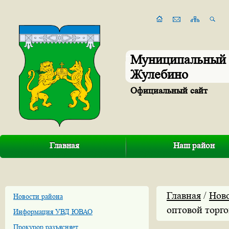
Муниципальный 
Жулебино
Официальный сайт
Главная
Наш район
Главная
/
Нов
Новости района
оптовой торг
Информация УВД ЮВАО
Прокурор разъясняет