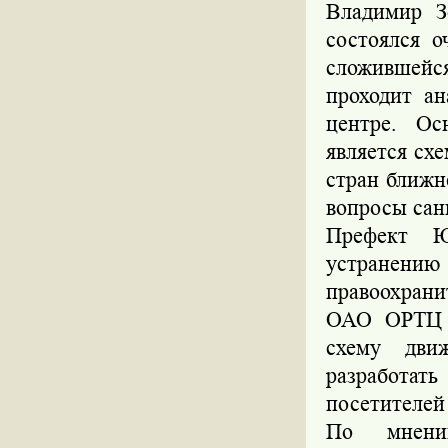
Владимир З
состоялся 
сложившейс
проходит ан
центре. О
является сх
стран ближн
вопросы сан
Префект Ю
устранени
правоохрани
ОАО ОРТЦ «
схему дви
разработа
посетителей
По мнени