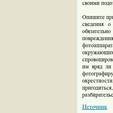
своими подо
Опишите при
сведения о
обязательн
повреждени
фотоаппара
окружающих
спровоциров
им вряд ли 
фотографир
окрестности
пригодить
разбирательс
Источник