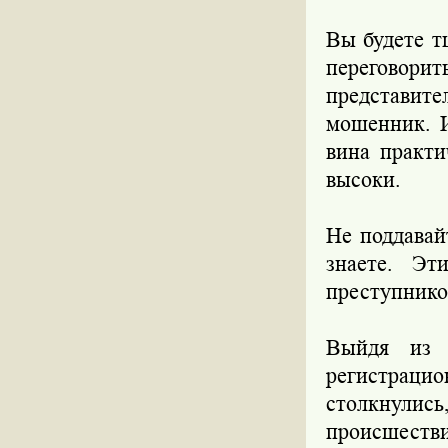
Вы будете т
переговор
представите
мошенник. И
вина практи
высоки.
Не поддавай
знаете. Эт
преступнико
Выйдя из м
регистраци
столкнули
происшеств