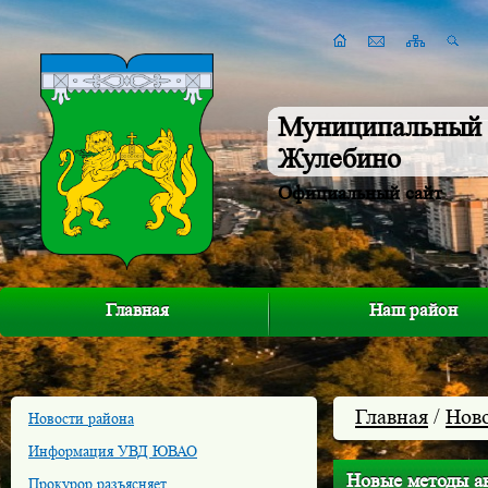
Муниципальный 
Жулебино
Официальный сайт
Главная
Наш район
Главная
/
Нов
Новости района
Информация УВД ЮВАО
Новые методы а
Прокурор разъясняет