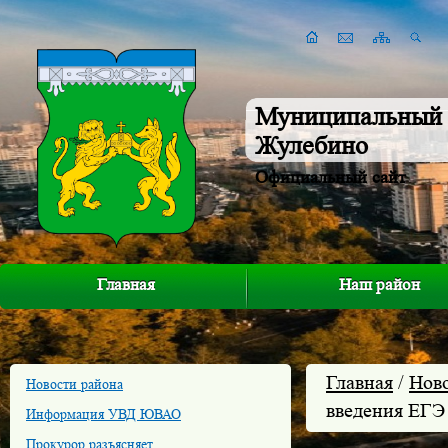
Муниципальный 
Жулебино
Официальный сайт
Главная
Наш район
Главная
/
Нов
Новости района
введения ЕГЭ
Информация УВД ЮВАО
Прокурор разъясняет