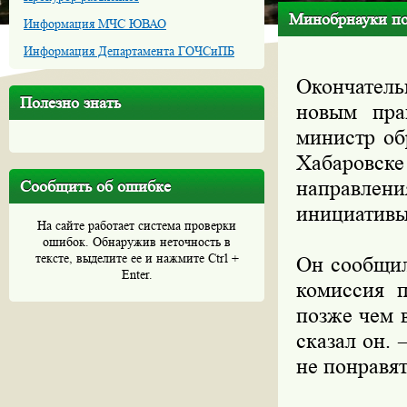
Минобрнауки по
Информация МЧС ЮВАО
Информация Департамента ГОЧСиПБ
Окончател
Полезно знать
новым пра
министр об
Хабаровс
направлени
Сообщить об ошибке
инициативы
На сайте работает система проверки
ошибок. Обнаружив неточность в
тексте, выделите ее и нажмите Ctrl +
Он сообщил
Enter.
комиссия п
позже чем 
сказал он. 
не понравят