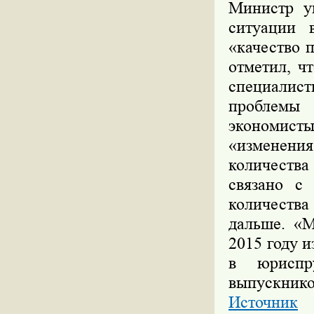
Министр у
ситуации 
«качество 
отметил, ч
специалис
проблемы 
экономист
«изменени
количеств
связано с
количества
дальше. «М
2015 году и
в юриспр
выпускнико
Источник