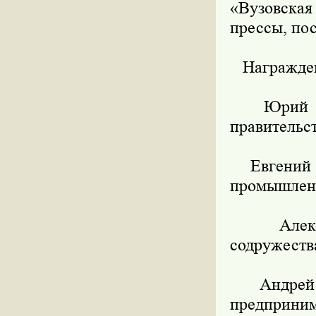
«Вузовска
прессы, по
Награжден
Юрий Рос
правительс
Евгений Па
промышленн
Александ
содружеств
Андрей По
предприним