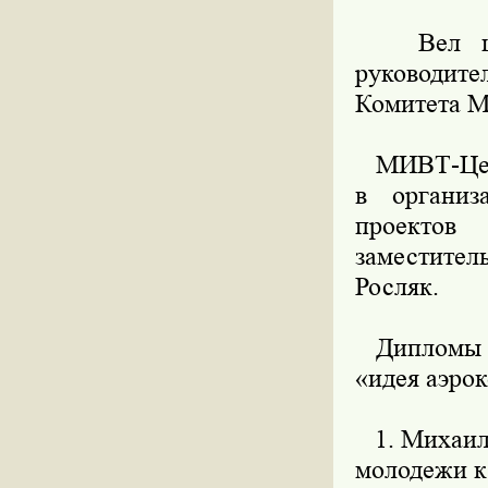
Вел цере
руководит
Комитета 
МИВТ-Центр
в организ
проектов
заместите
Росляк.
Дипломы к
«идея аэро
1. Михаил 
молодежи к