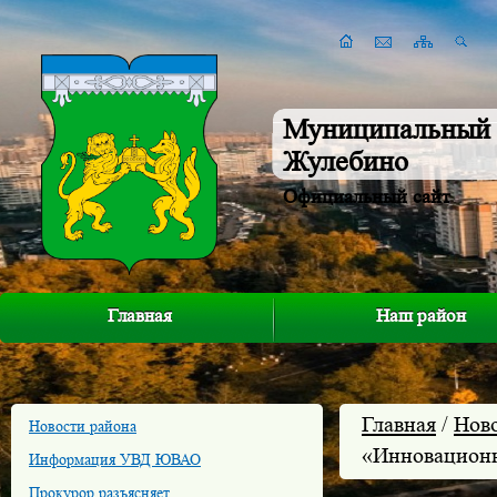
Муниципальный 
Жулебино
Официальный сайт
Главная
Наш район
Главная
/
Нов
Новости района
«Инновацион
Информация УВД ЮВАО
Прокурор разъясняет