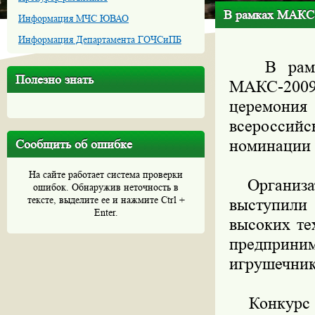
В рамках МАКС 
Информация МЧС ЮВАО
Информация Департамента ГОЧСиПБ
В рамках
Полезно знать
МАКС-200
церемония
всероссийс
номинации 
Сообщить об ошибке
На сайте работает система проверки
Организат
ошибок. Обнаружив неточность в
тексте, выделите ее и нажмите Ctrl +
выступили
Enter.
высоких те
предприни
игрушечник
Конкурс "