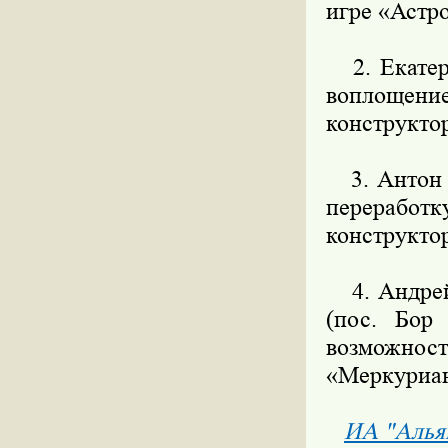
игре «Астр
2. Екатери
воплощение
конструкто
3. Антон Н
переработ
конструкто
4. Андрей 
(пос. Бор
возможно
«Меркуриа
ИА "Алья