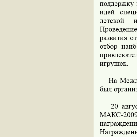
поддержку 
идей специ
детской 
Проведение
развития о
отбор наиб
привлекате
игрушек.
На Междун
был органи
20 август
МАКС-200
награжден
Награжден