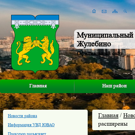
Муниципальный 
Жулебино
Официальный сайт
Главная
Наш район
Главная
/
Нов
Новости района
расширены
Информация УВД ЮВАО
Прокурор разъясняет