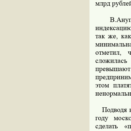
млрд рублей
В.Ануприе
индексацию
так же, ка
минимальна
отметил, 
сложилась 
превышаю
предприним
этом платя
ненормальн
Подводя ит
году моск
сделать «