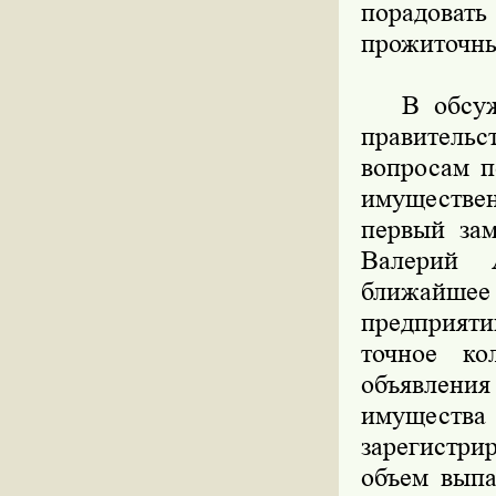
порадовать
прожиточн
В обсужде
правительс
вопросам п
имуществе
первый зам
Валерий 
ближайшее 
предприят
точное ко
объявлени
имущества 
зарегистри
объем выпа