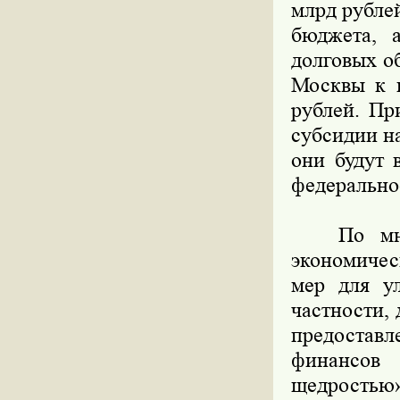
млрд рубле
бюджета, 
долговых об
Москвы к к
рублей. Пр
субсидии н
они будут 
федерально
По мнени
экономичес
мер для у
частности,
предостав
финансов
щедростью»