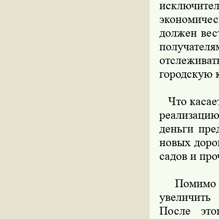
исключите
экономиче
должен вес
получател
отслежива
городскую к
Что касает
реализаци
деньги пре
новых доро
садов и про
Помимо эт
увеличить
После это