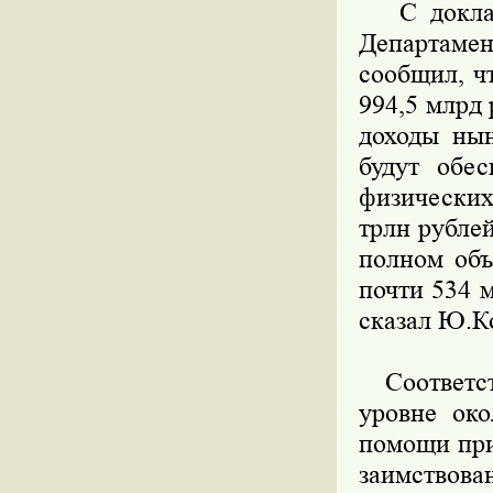
С докладо
Департаме
сообщил, ч
994,5 млрд 
доходы нын
будут обе
физических
трлн рублей
полном объ
почти 534 м
сказал Ю.К
Соответств
уровне око
помощи при
заимствова