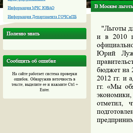
В Москве льготы
Информация МЧС ЮВАО
Информация Департамента ГОЧСиПБ
"Льготы дл
Полезно знать
и в 2010 
официально
Юрий Лужк
правительс
Сообщить об ошибке
бюджет на 
На сайте работает система проверки
2012 гг. и
ошибок. Обнаружив неточность в
тексте, выделите ее и нажмите Ctrl +
гг. «Мы об
Enter.
экономики,
отметил, 
подготовле
предприним