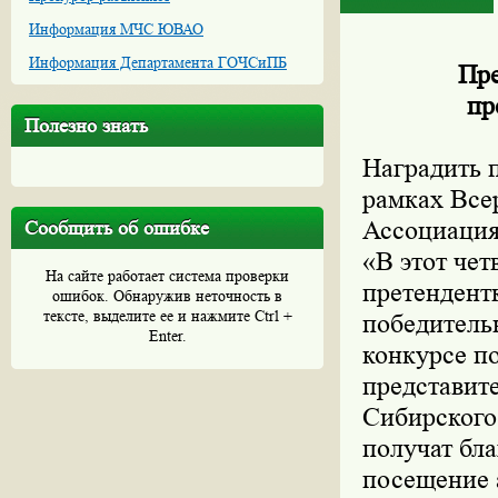
Информация МЧС ЮВАО
Информация Департамента ГОЧСиПБ
Пре
пр
Полезно знать
Наградить 
рамках Все
Ассоциация
Сообщить об ошибке
«В этот чет
На сайте работает система проверки
претендент
ошибок. Обнаружив неточность в
тексте, выделите ее и нажмите Ctrl +
победитель
Enter.
конкурсе по
представит
Сибирского
получат бл
посещение 