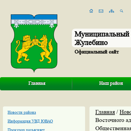
Муниципальный 
Жулебино
Официальный сайт
Главная
Наш район
Главная
/
Нов
Новости района
Восточного а
Информация УВД ЮВАО
Общественная
Прокурор разъясняет