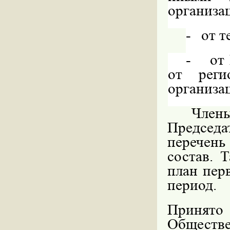
организа
-
от т
-
от
от рег
организа
Члены
Председат
перечен
состав. 
план пер
период.
Принято
Обществе