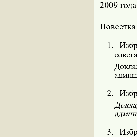
2009 года
Повестка
1.
Избр
совета
Докла
админ
2.
Избр
Докла
админ
3.
Избр