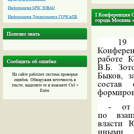
Информация МЧС ЮВАО
I Конференция 
Информация Департамента ГОЧСиПБ
города Москвы 
Полезно знать
19 
Конфере
работе К
Сообщить об ошибке
В.Б. Зот
Быков, з
На сайте работает система проверки
ошибок. Обнаружив неточность в
состав 
тексте, выделите ее и нажмите Ctrl +
формиров
Enter.
-
от
по взаи
власти 
иными н