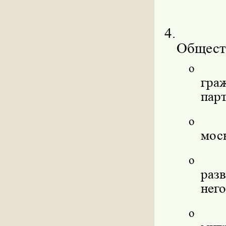
4.
Обществ
o
гр
пар
o
мос
o
раз
него
o