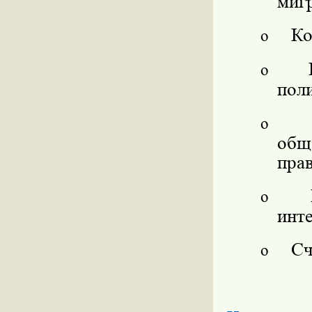
миг
Ко
o
o
пол
o
общ
пра
o
инт
Сч
o