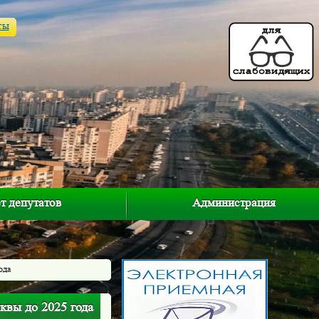
ты
т депутатов
Администрация
ода
квы до 2025 года