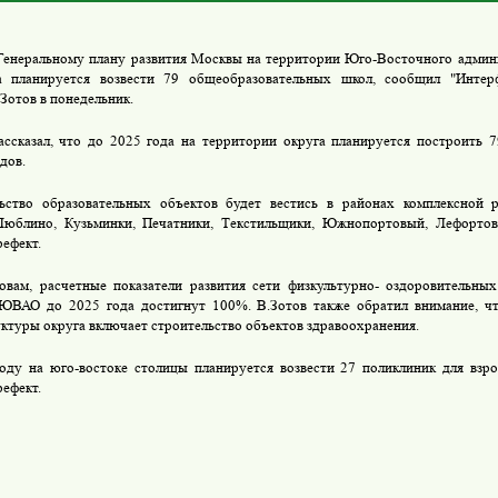
Генеральному плану развития Москвы на территории Юго-Восточного админ
а планируется возвести 79 общеобразовательных школ, сообщил "Инте
Зотов в понедельник.
ассказал, что до 2025 года на территории округа планируется построить 
дов.
ьство образовательных объектов будет вестись в районах комплексной р
Люблино, Кузьминки, Печатники, Текстильщики, Южнопортовый, Лефортов
рефект.
овам, расчетные показатели развития сети физкультурно- оздоровительны
ЮВАО до 2025 года достигнут 100%. В.Зотов также обратил внимание, чт
ктуры округа включает строительство объектов здравоохранения.
оду на юго-востоке столицы планируется возвести 27 поликлиник для взро
рефект.