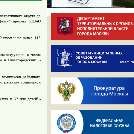
истративного округа до
рфаксу" префект ЮВАО
79 школ и не менее 113
еконструкции, в числе
о и Нижегородский", -
х комплексов районного
о развитие социальной
слых и 32 для детей",-