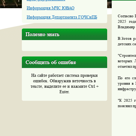
Информация МЧС ЮВАО
Согласно 
Информация Департамента ГОЧСиПБ
2025 год
Владимир 
Полезно знать
В.Зотов р
детских са
"Строител
которых 
Сообщить об ошибке
отметил п
На сайте работает система проверки
По его сл
ошибок. Обнаружив неточность в
уровня в 
тексте, выделите ее и нажмите Ctrl +
инфрастру
Enter.
"К 2025 г
пояснил п