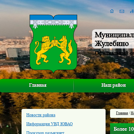
Муниципал
Жулебино
Официальный с
Главная
Наш район
Главная
/
Н
Новости района
Информация УВД ЮВАО
Более 10
Прокурор разъясняет