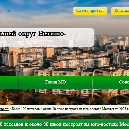
Схема проезда
Контак
ьный округ Выхино-
айт
Глава МО
Сове
овости
/ Более 100 детсадов и около 80 школ построят на юго-востоке Москвы до 2025 г
0 детсадов и около 80 школ построят на юго-востоке Мос